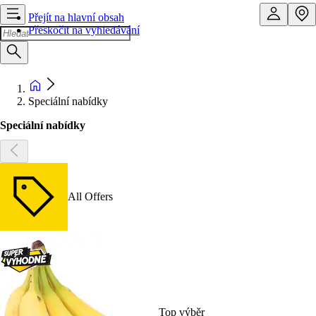
Přejít na hlavní obsah
Přeskočit na vyhledávání
Speciální nabídky
Speciální nabídky
All Offers
Top výběr