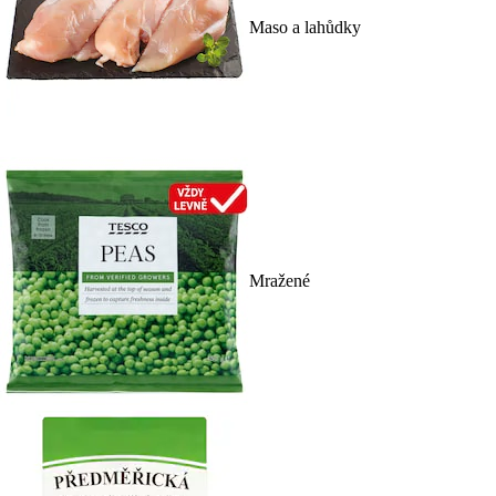
Maso a lahůdky
Mražené