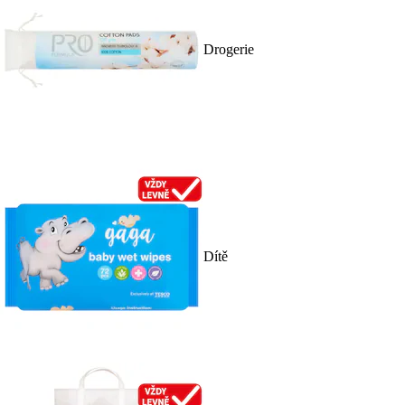
Drogerie
Dítě