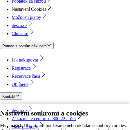
Poplatek za službu
Nastavení Cookies
Možnosti platby
itesco.cz
Clubcard
Pomoc s prvním nákupem
Jak nakupovat
Registrace
Rezervace času
Oblíbené
Kontakt
itesco.cz
Nastavení soukromí a cookies
Zákaznické centrum - 800 222 555
My a našich 18 partnerů používáme nebo ukládáme soubory cookies,
Naše obchody