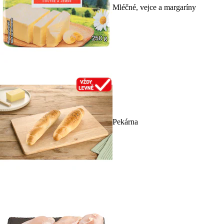
Mléčné, vejce a margaríny
Pekárna