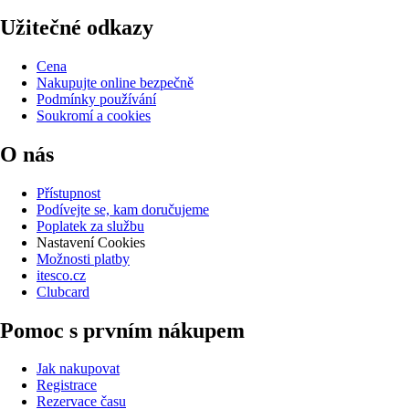
Užitečné odkazy
Cena
Nakupujte online bezpečně
Podmínky používání
Soukromí a cookies
O nás
Přístupnost
Podívejte se, kam doručujeme
Poplatek za službu
Nastavení Cookies
Možnosti platby
itesco.cz
Clubcard
Pomoc s prvním nákupem
Jak nakupovat
Registrace
Rezervace času