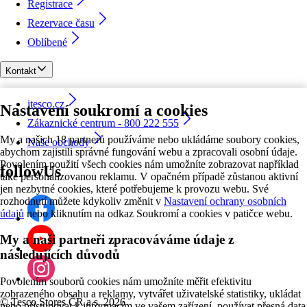
Registrace
Rezervace času
Oblíbené
Kontakt
itesco.cz
Nastavení soukromí a cookies
Zákaznické centrum - 800 222 555
My a našich 18 partnerů používáme nebo ukládáme soubory cookies,
Naše obchody
abychom zajistili správné fungování webu a zpracovali osobní údaje.
Povolením použití všech cookies nám umožníte zobrazovat například
followUs
také personalizovanou reklamu. V opačném případě zůstanou aktivní
jen nezbytné cookies, které potřebujeme k provozu webu. Své
rozhodnutí můžete kdykoliv změnit v
Nastavení ochrany osobních
údajů
nebo kliknutím na odkaz Soukromí a cookies v patičce webu.
My a naši partneři zpracováváme údaje z
následujících důvodů
Povolením souborů cookies nám umožníte měřit efektivitu
zobrazeného obsahu a reklamy, vytvářet uživatelské statistiky, ukládat
©
Tesco Stores ČR a.s. 2026
nebo přistupovat k informacím ve vašem zařízení, používat přesná data