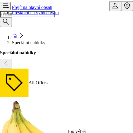
Přejít na hlavní obsah
Přeskočit na vyhledávání
Speciální nabídky
Speciální nabídky
All Offers
Top výběr