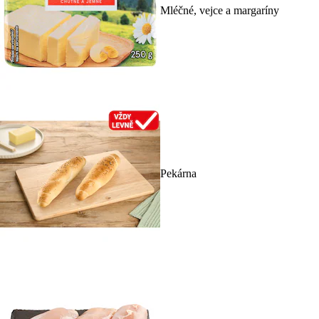
Mléčné, vejce a margaríny
Pekárna