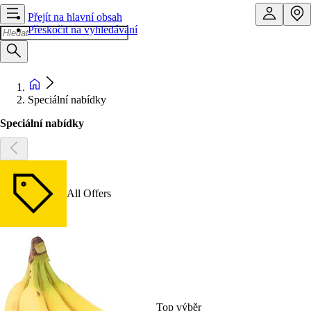
Přejít na hlavní obsah
Přeskočit na vyhledávání
Speciální nabídky
Speciální nabídky
All Offers
Top výběr