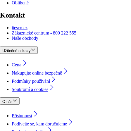
Oblíbené
Kontakt
itesco.cz
Zákaznické centrum - 800 222 555
Naše obchody
Užitečné odkazy
Cena
Nakupujte online bezpečně
Podmínky používání
Soukromí a cookies
O nás
Přístupnost
Podívejte se, kam doručujeme