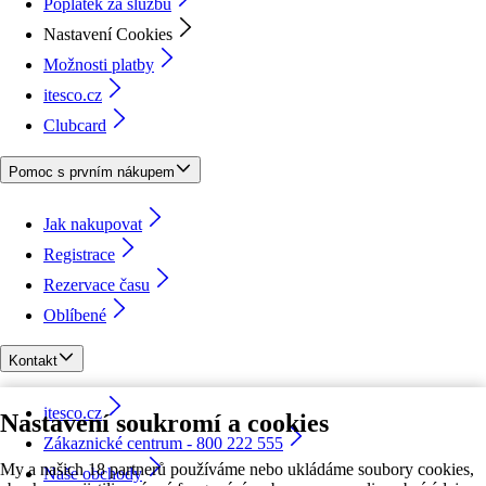
Poplatek za službu
Nastavení Cookies
Možnosti platby
itesco.cz
Clubcard
Pomoc s prvním nákupem
Jak nakupovat
Registrace
Rezervace času
Oblíbené
Kontakt
itesco.cz
Nastavení soukromí a cookies
Zákaznické centrum - 800 222 555
My a našich 18 partnerů používáme nebo ukládáme soubory cookies,
Naše obchody