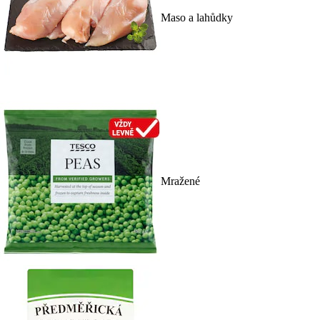
Maso a lahůdky
Mražené