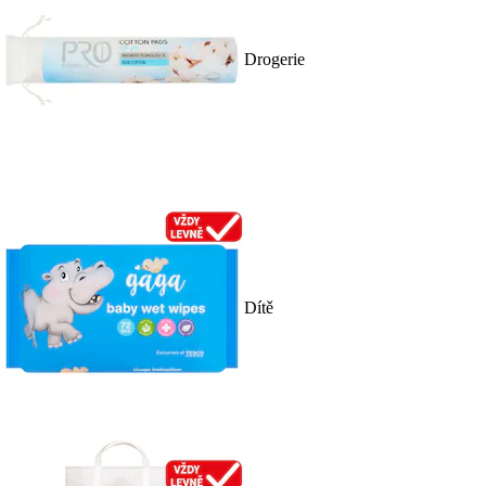
Drogerie
Dítě