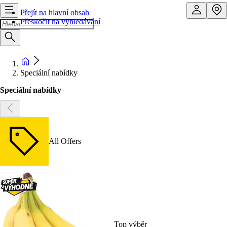
Přejít na hlavní obsah
Přeskočit na vyhledávání
Speciální nabídky
Speciální nabídky
All Offers
Top výběr