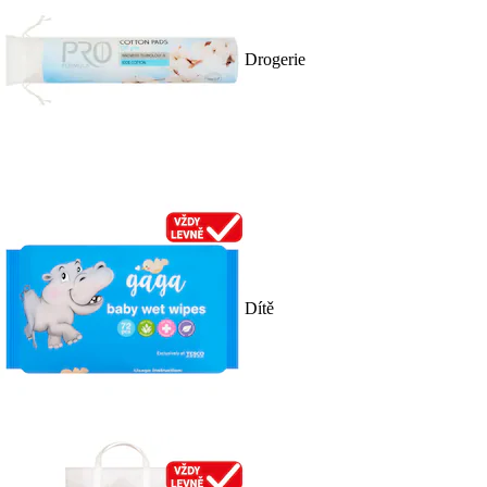
Drogerie
Dítě