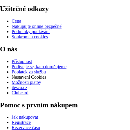
Užitečné odkazy
Cena
Nakupujte online bezpečně
Podmínky používání
Soukromí a cookies
O nás
Přístupnost
Podívejte se, kam doručujeme
Poplatek za službu
Nastavení Cookies
Možnosti platby
itesco.cz
Clubcard
Pomoc s prvním nákupem
Jak nakupovat
Registrace
Rezervace času