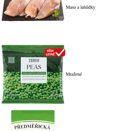
Maso a lahůdky
Mražené