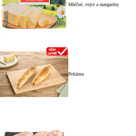
Mléčné, vejce a margaríny
Pekárna