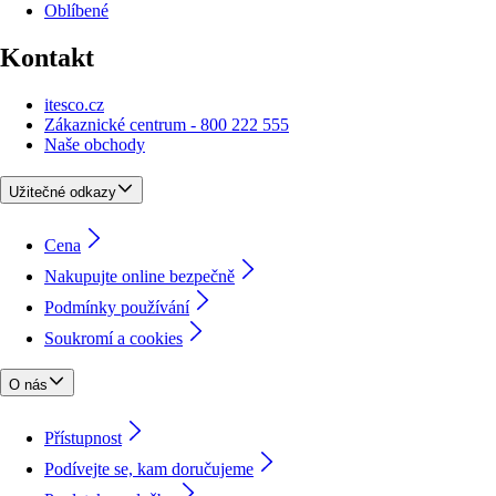
Oblíbené
Kontakt
itesco.cz
Zákaznické centrum - 800 222 555
Naše obchody
Užitečné odkazy
Cena
Nakupujte online bezpečně
Podmínky používání
Soukromí a cookies
O nás
Přístupnost
Podívejte se, kam doručujeme