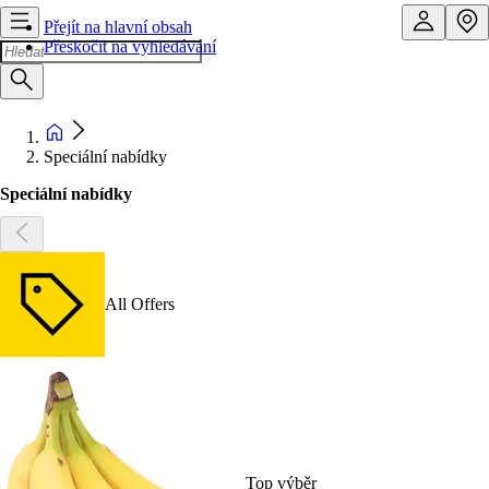
Přejít na hlavní obsah
Přeskočit na vyhledávání
Speciální nabídky
Speciální nabídky
All Offers
Top výběr