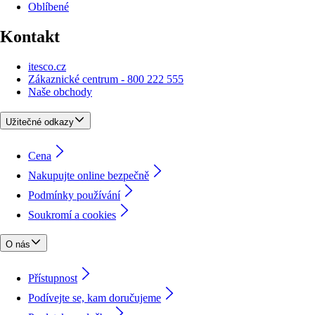
Oblíbené
Kontakt
itesco.cz
Zákaznické centrum - 800 222 555
Naše obchody
Užitečné odkazy
Cena
Nakupujte online bezpečně
Podmínky používání
Soukromí a cookies
O nás
Přístupnost
Podívejte se, kam doručujeme