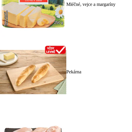
Mléčné, vejce a margaríny
Pekárna