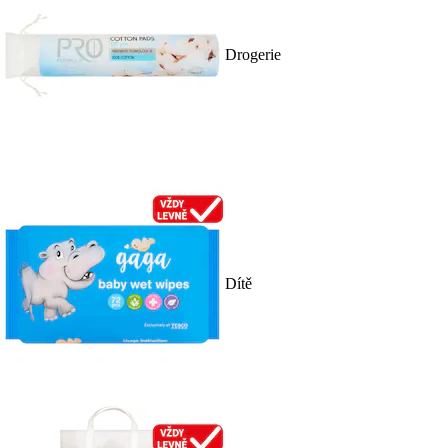
Drogerie
Dítě