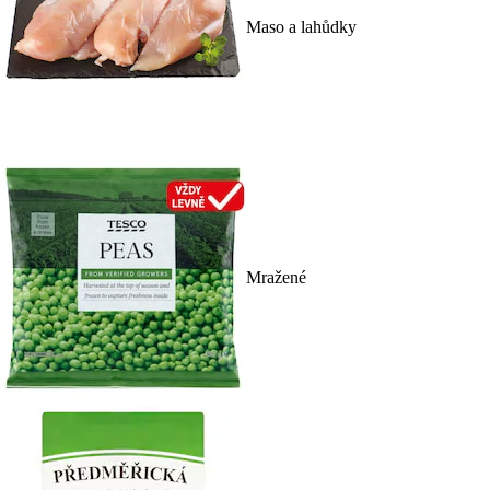
Maso a lahůdky
Mražené