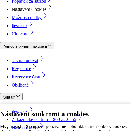
Poplatek za službu
Nastavení Cookies
Možnosti platby
itesco.cz
Clubcard
Pomoc s prvním nákupem
Jak nakupovat
Registrace
Rezervace času
Oblíbené
Kontakt
itesco.cz
Nastavení soukromí a cookies
Zákaznické centrum - 800 222 555
My a našich 18 partnerů používáme nebo ukládáme soubory cookies,
Naše obchody