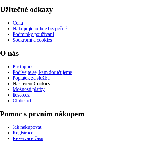
Užitečné odkazy
Cena
Nakupujte online bezpečně
Podmínky používání
Soukromí a cookies
O nás
Přístupnost
Podívejte se, kam doručujeme
Poplatek za službu
Nastavení Cookies
Možnosti platby
itesco.cz
Clubcard
Pomoc s prvním nákupem
Jak nakupovat
Registrace
Rezervace času