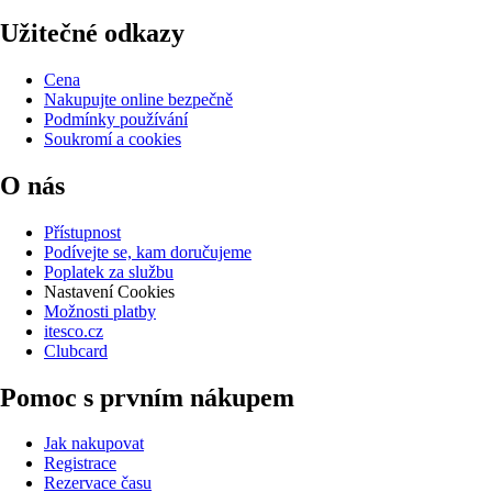
Užitečné odkazy
Cena
Nakupujte online bezpečně
Podmínky používání
Soukromí a cookies
O nás
Přístupnost
Podívejte se, kam doručujeme
Poplatek za službu
Nastavení Cookies
Možnosti platby
itesco.cz
Clubcard
Pomoc s prvním nákupem
Jak nakupovat
Registrace
Rezervace času