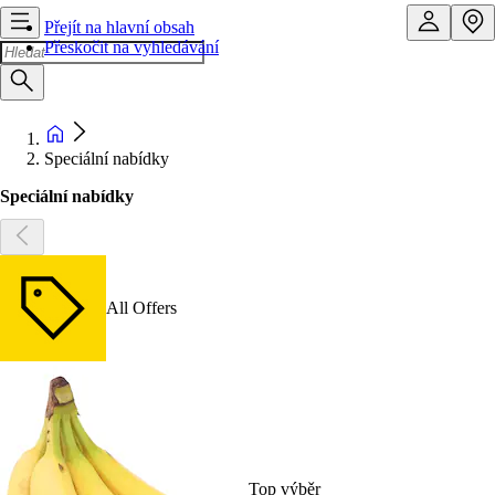
Přejít na hlavní obsah
Přeskočit na vyhledávání
Speciální nabídky
Speciální nabídky
All Offers
Top výběr