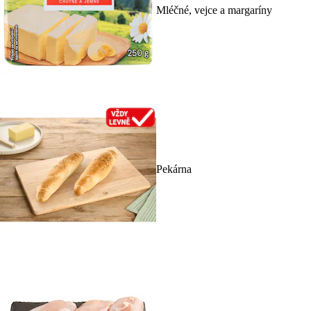
Mléčné, vejce a margaríny
Pekárna