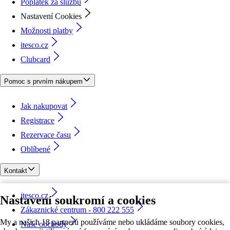
Poplatek za službu
Nastavení Cookies
Možnosti platby
itesco.cz
Clubcard
Pomoc s prvním nákupem
Jak nakupovat
Registrace
Rezervace času
Oblíbené
Kontakt
itesco.cz
Nastavení soukromí a cookies
Zákaznické centrum - 800 222 555
My a našich 18 partnerů používáme nebo ukládáme soubory cookies,
Naše obchody