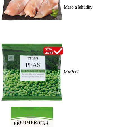
Maso a lahůdky
Mražené