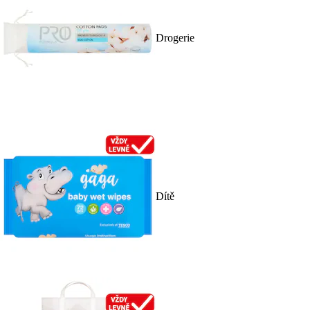
Drogerie
Dítě