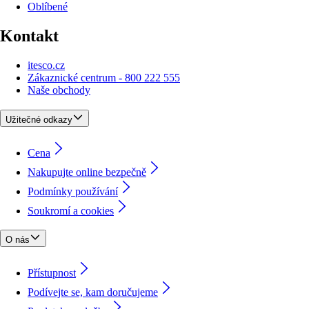
Oblíbené
Kontakt
itesco.cz
Zákaznické centrum - 800 222 555
Naše obchody
Užitečné odkazy
Cena
Nakupujte online bezpečně
Podmínky používání
Soukromí a cookies
O nás
Přístupnost
Podívejte se, kam doručujeme