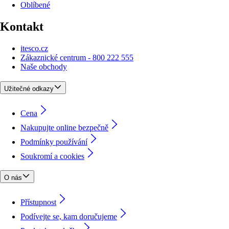
Oblíbené
Kontakt
itesco.cz
Zákaznické centrum - 800 222 555
Naše obchody
Užitečné odkazy
Cena
Nakupujte online bezpečně
Podmínky používání
Soukromí a cookies
O nás
Přístupnost
Podívejte se, kam doručujeme