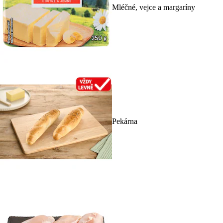
Mléčné, vejce a margaríny
Pekárna