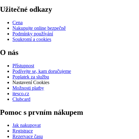
Užitečné odkazy
Cena
Nakupujte online bezpečně
Podmínky používání
Soukromí a cookies
O nás
Přístupnost
Podívejte se, kam doručujeme
Poplatek za službu
Nastavení Cookies
Možnosti platby
itesco.cz
Clubcard
Pomoc s prvním nákupem
Jak nakupovat
Registrace
Rezervace času