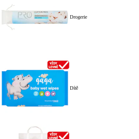
Drogerie
Dítě