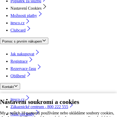
Poplatek za službu
Nastavení Cookies
Možnosti platby
itesco.cz
Clubcard
Pomoc s prvním nákupem
Jak nakupovat
Registrace
Rezervace času
Oblíbené
Kontakt
itesco.cz
Nastavení soukromí a cookies
Zákaznické centrum - 800 222 555
My a našich 18 partnerů používáme nebo ukládáme soubory cookies,
Naše obchody