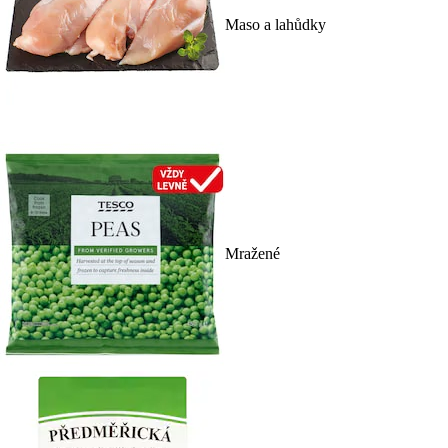
Maso a lahůdky
Mražené