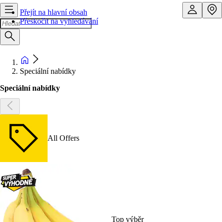
Přejít na hlavní obsah
Přeskočit na vyhledávání
Speciální nabídky
Speciální nabídky
All Offers
Top výběr