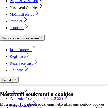
Poplatek za službu
Nastavení Cookies
Možnosti platby
itesco.cz
Clubcard
Pomoc s prvním nákupem
Jak nakupovat
Registrace
Rezervace času
Oblíbené
Kontakt
itesco.cz
Nastavení soukromí a cookies
Zákaznické centrum - 800 222 555
My a našich 18 partnerů používáme nebo ukládáme soubory cookies,
Naše obchody