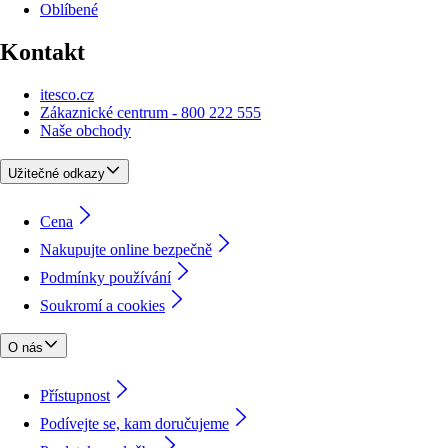
Oblíbené
Kontakt
itesco.cz
Zákaznické centrum - 800 222 555
Naše obchody
Užitečné odkazy
Cena
Nakupujte online bezpečně
Podmínky používání
Soukromí a cookies
O nás
Přístupnost
Podívejte se, kam doručujeme