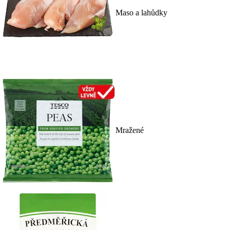
Maso a lahůdky
Mražené