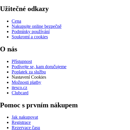
Užitečné odkazy
Cena
Nakupujte online bezpečně
Podmínky používání
Soukromí a cookies
O nás
Přístupnost
Podívejte se, kam doručujeme
Poplatek za službu
Nastavení Cookies
Možnosti platby
itesco.cz
Clubcard
Pomoc s prvním nákupem
Jak nakupovat
Registrace
Rezervace času