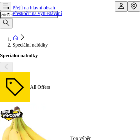
Přejít na hlavní obsah
Přeskočit na vyhledávání
Speciální nabídky
Speciální nabídky
All Offers
Top výběr