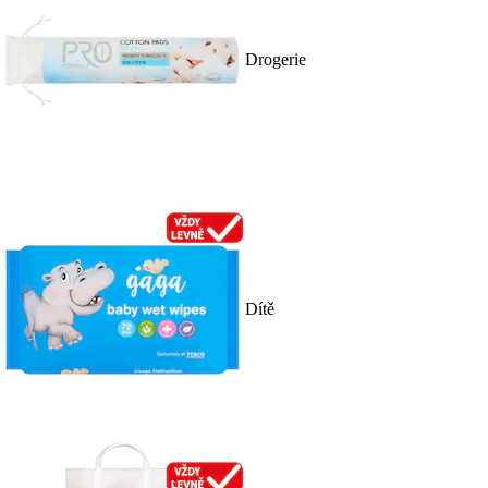
Drogerie
Dítě