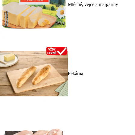
Mléčné, vejce a margaríny
Pekárna