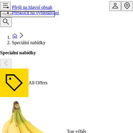
Přejít na hlavní obsah
Přeskočit na vyhledávání
Speciální nabídky
Speciální nabídky
All Offers
Top výběr