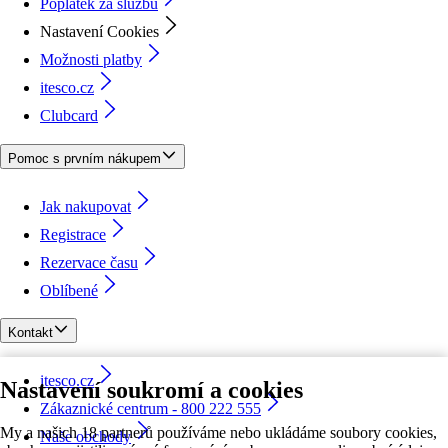
Poplatek za službu
Nastavení Cookies
Možnosti platby
itesco.cz
Clubcard
Pomoc s prvním nákupem
Jak nakupovat
Registrace
Rezervace času
Oblíbené
Kontakt
itesco.cz
Nastavení soukromí a cookies
Zákaznické centrum - 800 222 555
My a našich 18 partnerů používáme nebo ukládáme soubory cookies,
Naše obchody