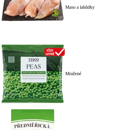
Maso a lahůdky
Mražené