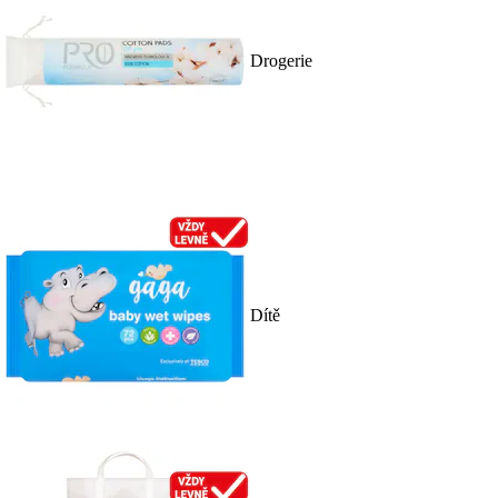
Drogerie
Dítě