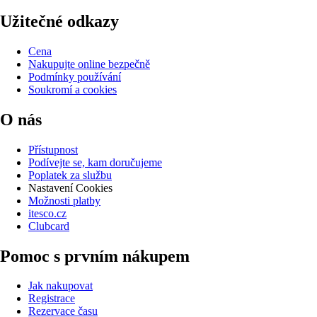
Užitečné odkazy
Cena
Nakupujte online bezpečně
Podmínky používání
Soukromí a cookies
O nás
Přístupnost
Podívejte se, kam doručujeme
Poplatek za službu
Nastavení Cookies
Možnosti platby
itesco.cz
Clubcard
Pomoc s prvním nákupem
Jak nakupovat
Registrace
Rezervace času