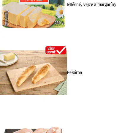
Mléčné, vejce a margaríny
Pekárna