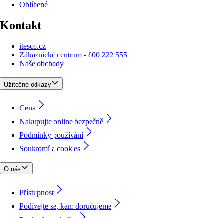
Oblíbené
Kontakt
itesco.cz
Zákaznické centrum - 800 222 555
Naše obchody
Užitečné odkazy
Cena
Nakupujte online bezpečně
Podmínky používání
Soukromí a cookies
O nás
Přístupnost
Podívejte se, kam doručujeme