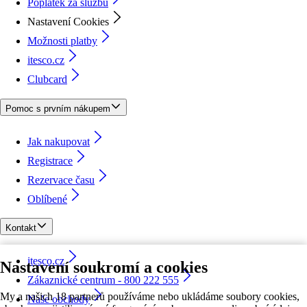
Poplatek za službu
Nastavení Cookies
Možnosti platby
itesco.cz
Clubcard
Pomoc s prvním nákupem
Jak nakupovat
Registrace
Rezervace času
Oblíbené
Kontakt
itesco.cz
Nastavení soukromí a cookies
Zákaznické centrum - 800 222 555
My a našich 18 partnerů používáme nebo ukládáme soubory cookies,
Naše obchody