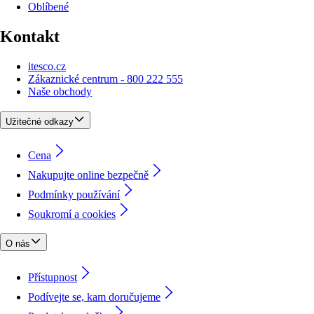
Oblíbené
Kontakt
itesco.cz
Zákaznické centrum - 800 222 555
Naše obchody
Užitečné odkazy
Cena
Nakupujte online bezpečně
Podmínky používání
Soukromí a cookies
O nás
Přístupnost
Podívejte se, kam doručujeme