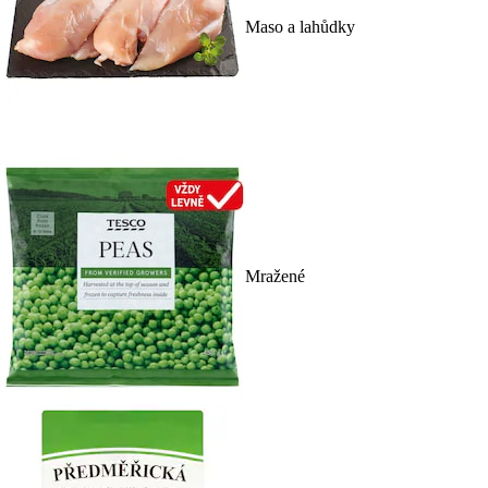
Maso a lahůdky
Mražené