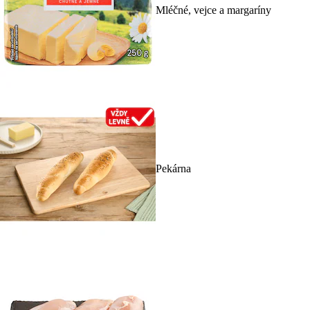
Mléčné, vejce a margaríny
Pekárna