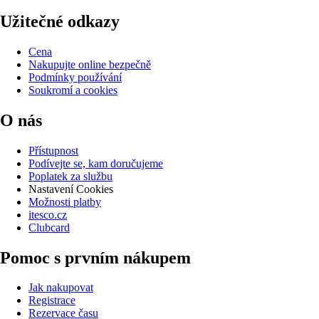
Užitečné odkazy
Cena
Nakupujte online bezpečně
Podmínky používání
Soukromí a cookies
O nás
Přístupnost
Podívejte se, kam doručujeme
Poplatek za službu
Nastavení Cookies
Možnosti platby
itesco.cz
Clubcard
Pomoc s prvním nákupem
Jak nakupovat
Registrace
Rezervace času