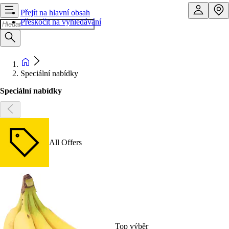
Přejít na hlavní obsah
Přeskočit na vyhledávání
Speciální nabídky
Speciální nabídky
All Offers
Top výběr