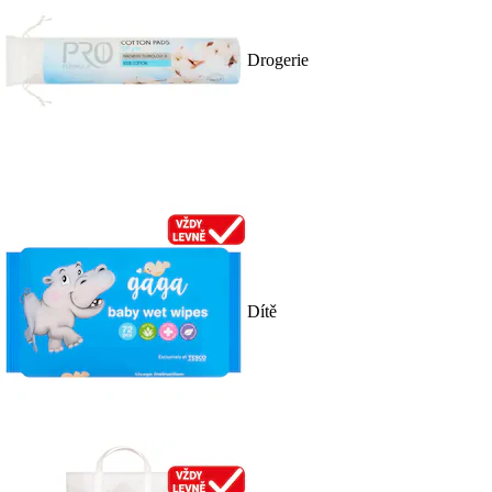
Drogerie
Dítě