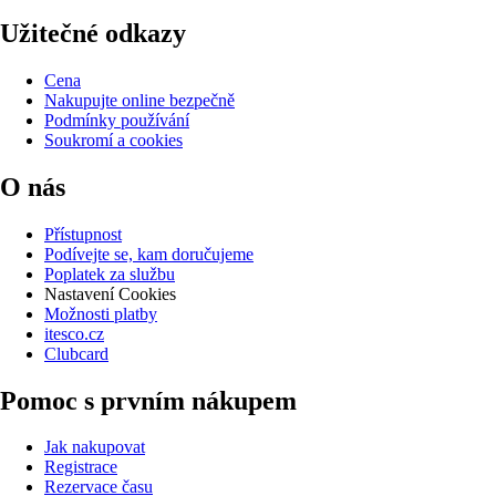
Užitečné odkazy
Cena
Nakupujte online bezpečně
Podmínky používání
Soukromí a cookies
O nás
Přístupnost
Podívejte se, kam doručujeme
Poplatek za službu
Nastavení Cookies
Možnosti platby
itesco.cz
Clubcard
Pomoc s prvním nákupem
Jak nakupovat
Registrace
Rezervace času