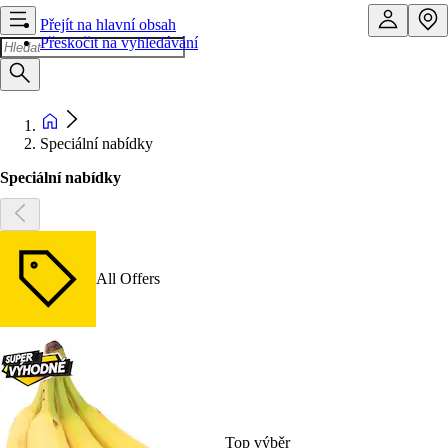
Přejít na hlavní obsah
Přeskočit na vyhledávání
Speciální nabídky
Speciální nabídky
All Offers
Top výběr