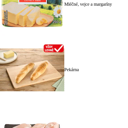
Mléčné, vejce a margaríny
Pekárna