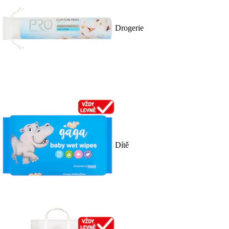
Drogerie
Dítě