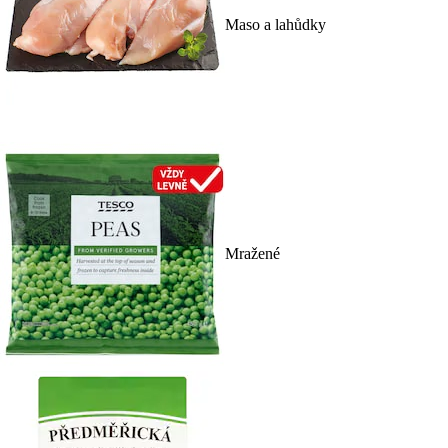
Maso a lahůdky
Mražené