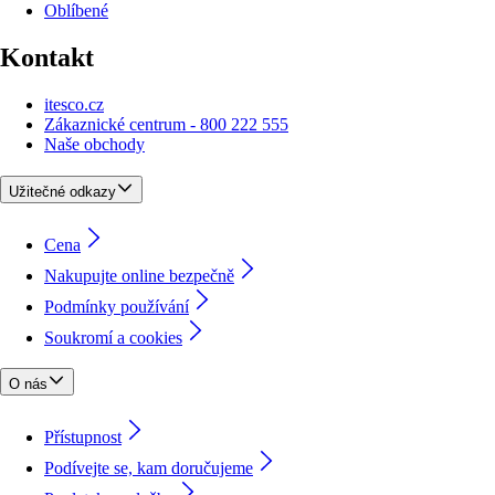
Oblíbené
Kontakt
itesco.cz
Zákaznické centrum - 800 222 555
Naše obchody
Užitečné odkazy
Cena
Nakupujte online bezpečně
Podmínky používání
Soukromí a cookies
O nás
Přístupnost
Podívejte se, kam doručujeme