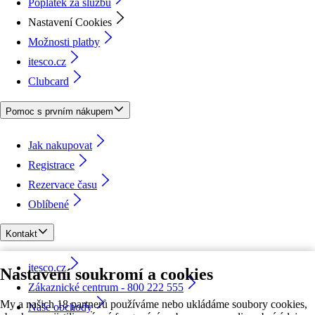
Poplatek za službu
Nastavení Cookies
Možnosti platby
itesco.cz
Clubcard
Pomoc s prvním nákupem
Jak nakupovat
Registrace
Rezervace času
Oblíbené
Kontakt
itesco.cz
Nastavení soukromí a cookies
Zákaznické centrum - 800 222 555
My a našich 18 partnerů používáme nebo ukládáme soubory cookies,
Naše obchody