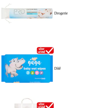
Drogerie
Dítě