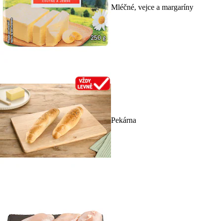
Mléčné, vejce a margaríny
Pekárna