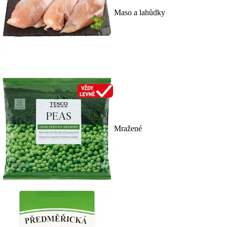
Maso a lahůdky
Mražené