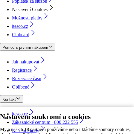
Poplatek za službu
Nastavení Cookies
Možnosti platby
itesco.cz
Clubcard
Pomoc s prvním nákupem
Jak nakupovat
Registrace
Rezervace času
Oblíbené
Kontakt
itesco.cz
Nastavení soukromí a cookies
Zákaznické centrum - 800 222 555
My a našich 18 partnerů používáme nebo ukládáme soubory cookies,
Naše obchody