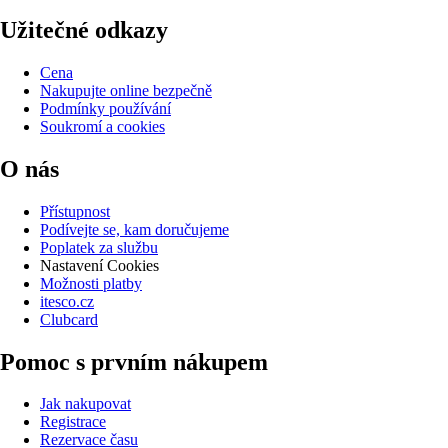
Užitečné odkazy
Cena
Nakupujte online bezpečně
Podmínky používání
Soukromí a cookies
O nás
Přístupnost
Podívejte se, kam doručujeme
Poplatek za službu
Nastavení Cookies
Možnosti platby
itesco.cz
Clubcard
Pomoc s prvním nákupem
Jak nakupovat
Registrace
Rezervace času