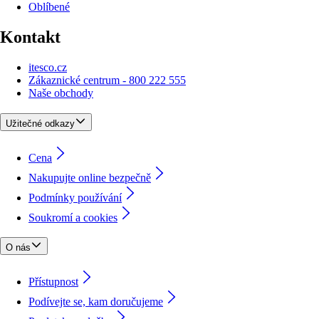
Oblíbené
Kontakt
itesco.cz
Zákaznické centrum - 800 222 555
Naše obchody
Užitečné odkazy
Cena
Nakupujte online bezpečně
Podmínky používání
Soukromí a cookies
O nás
Přístupnost
Podívejte se, kam doručujeme