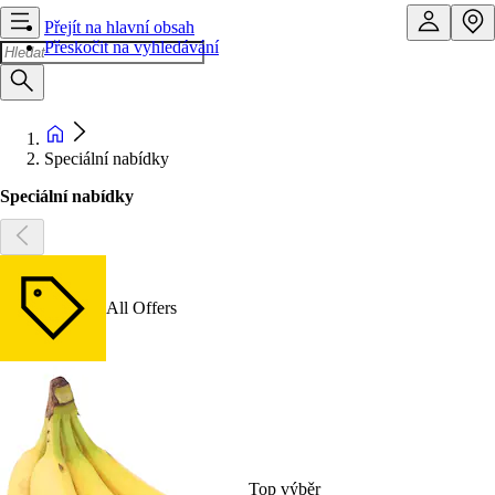
Přejít na hlavní obsah
Přeskočit na vyhledávání
Speciální nabídky
Speciální nabídky
All Offers
Top výběr