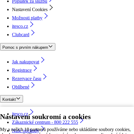
Poplatek za službu
Nastavení Cookies
Možnosti platby
itesco.cz
Clubcard
Pomoc s prvním nákupem
Jak nakupovat
Registrace
Rezervace času
Oblíbené
Kontakt
itesco.cz
Nastavení soukromí a cookies
Zákaznické centrum - 800 222 555
My a našich 18 partnerů používáme nebo ukládáme soubory cookies,
Naše obchody