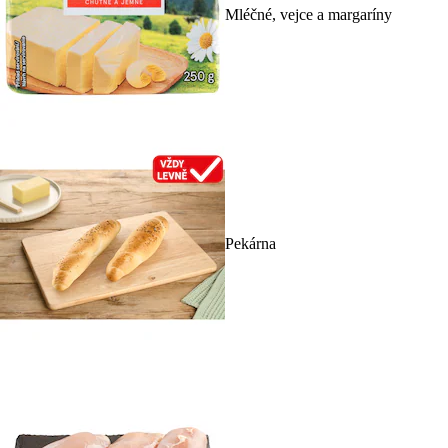
Mléčné, vejce a margaríny
Pekárna