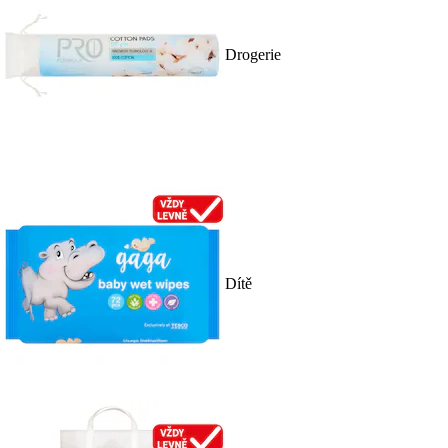
Drogerie
Dítě