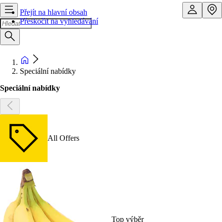
Přejít na hlavní obsah
Přeskočit na vyhledávání
Speciální nabídky
Speciální nabídky
All Offers
Top výběr