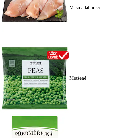
Maso a lahůdky
Mražené