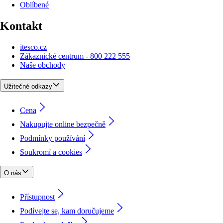
Oblíbené
Kontakt
itesco.cz
Zákaznické centrum - 800 222 555
Naše obchody
Užitečné odkazy
Cena
Nakupujte online bezpečně
Podmínky používání
Soukromí a cookies
O nás
Přístupnost
Podívejte se, kam doručujeme