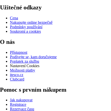
Užitečné odkazy
Cena
Nakupujte online bezpečně
Podmínky používání
Soukromí a cookies
O nás
Přístupnost
Podívejte se, kam doručujeme
Poplatek za službu
Nastavení Cookies
Možnosti platby
itesco.cz
Clubcard
Pomoc s prvním nákupem
Jak nakupovat
Registrace
Rezervace času