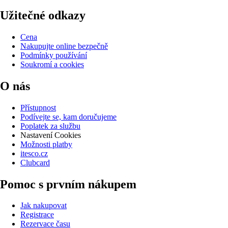
Užitečné odkazy
Cena
Nakupujte online bezpečně
Podmínky používání
Soukromí a cookies
O nás
Přístupnost
Podívejte se, kam doručujeme
Poplatek za službu
Nastavení Cookies
Možnosti platby
itesco.cz
Clubcard
Pomoc s prvním nákupem
Jak nakupovat
Registrace
Rezervace času