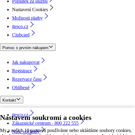
Poplatek za službu
Nastavení Cookies
Možnosti platby
itesco.cz
Clubcard
Pomoc s prvním nákupem
Jak nakupovat
Registrace
Rezervace času
Oblíbené
Kontakt
itesco.cz
Nastavení soukromí a cookies
Zákaznické centrum - 800 222 555
My a našich 18 partnerů používáme nebo ukládáme soubory cookies,
Naše obchody