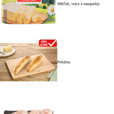
Mléčné, vejce a margaríny
Pekárna