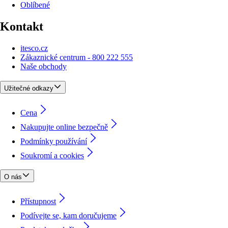
Oblíbené
Kontakt
itesco.cz
Zákaznické centrum - 800 222 555
Naše obchody
Užitečné odkazy
Cena
Nakupujte online bezpečně
Podmínky používání
Soukromí a cookies
O nás
Přístupnost
Podívejte se, kam doručujeme