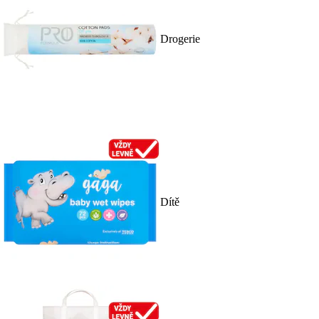
Drogerie
Dítě