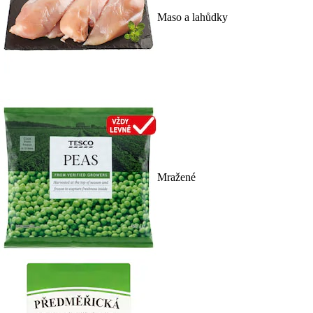
Maso a lahůdky
Mražené