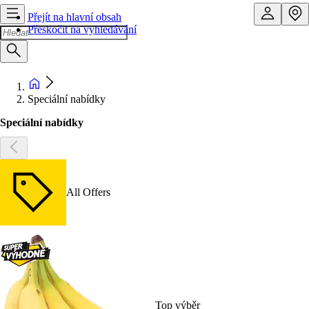
Přejít na hlavní obsah
Přeskočit na vyhledávání
Speciální nabídky
Speciální nabídky
All Offers
Top výběr