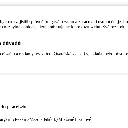
ychom zajistili správné fungování webu a zpracovali osobní údaje. P
en nezbytné cookies, které potřebujeme k provozu webu. Své rozhodnu
ch důvodů
bsahu a reklamy, vytvářet uživatelské statistiky, ukládat nebo přistup
b
Inspirace
Léto
argaríny
Pekárna
Maso a lahůdky
Mražené
Trvanlivé