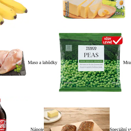
Maso a lahůdky
Mra
Nápoje
Speciální v