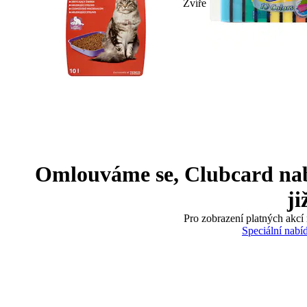
Zvíře
Omlouváme se, Clubcard nabíd
ji
Pro zobrazení platných akcí 
Speciální nabí