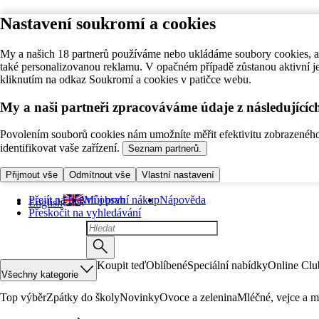
Nastavení soukromí a cookies
My a našich 18 partnerů používáme nebo ukládáme soubory cookies, ab
také personalizovanou reklamu. V opačném případě zůstanou aktivní j
kliknutím na odkaz Soukromí a cookies v patičce webu.
My a naši partneři zpracováváme údaje z následující
Povolením souborů cookies nám umožníte měřit efektivitu zobrazeného o
identifikovat vaše zařízení.
Seznam partnerů.
Přijmout vše
Odmítnout vše
Vlastní nastavení
Přejít na hlavní obsah
Můj první nákup
Nápověda
English
Přeskočit na vyhledávání
Koupit teď
Oblíbené
Speciální nabídky
Online Clu
Všechny kategorie
Top výběr
Zpátky do školy
Novinky
Ovoce a zelenina
Mléčné, vejce a m