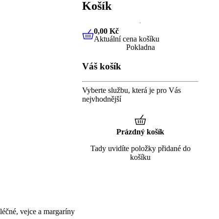
Košík
0,00 Kč
Aktuální cena košíku
0,00 Kč
Aktuální cena košíku
Pokladna
Váš košík
Vyberte službu, která je pro Vás
nejvhodnější
Prázdný košík
Tady uvidíte položky přidané do
košíku
éčné, vejce a margaríny