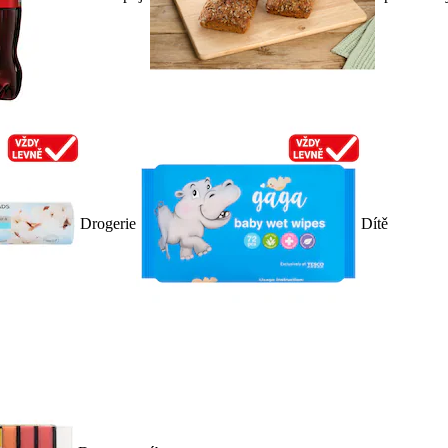
Drogerie
Dítě