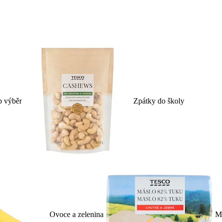
p výběr
Zpátky do školy
Ovoce a zelenina
Ml