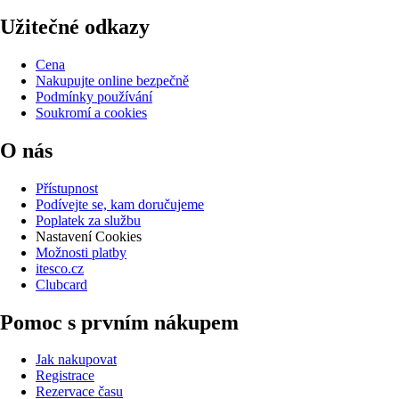
Užitečné odkazy
Cena
Nakupujte online bezpečně
Podmínky používání
Soukromí a cookies
O nás
Přístupnost
Podívejte se, kam doručujeme
Poplatek za službu
Nastavení Cookies
Možnosti platby
itesco.cz
Clubcard
Pomoc s prvním nákupem
Jak nakupovat
Registrace
Rezervace času