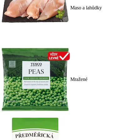
Maso a lahůdky
Mražené