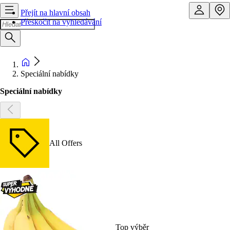
Přejít na hlavní obsah
Přeskočit na vyhledávání
Speciální nabídky
Speciální nabídky
All Offers
Top výběr