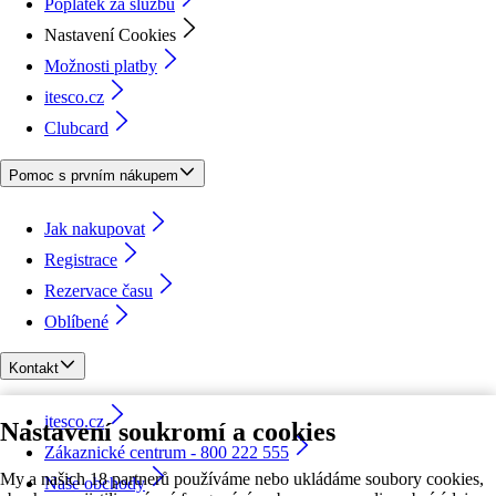
Poplatek za službu
Nastavení Cookies
Možnosti platby
itesco.cz
Clubcard
Pomoc s prvním nákupem
Jak nakupovat
Registrace
Rezervace času
Oblíbené
Kontakt
itesco.cz
Nastavení soukromí a cookies
Zákaznické centrum - 800 222 555
My a našich 18 partnerů používáme nebo ukládáme soubory cookies,
Naše obchody