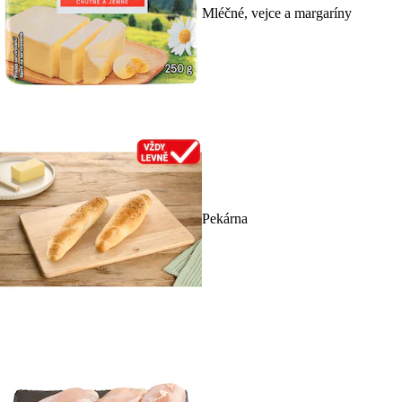
Mléčné, vejce a margaríny
Pekárna