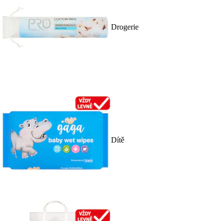
Drogerie
Dítě