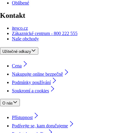
Oblíbené
Kontakt
itesco.cz
Zákaznické centrum - 800 222 555
Naše obchody
Užitečné odkazy
Cena
Nakupujte online bezpečně
Podmínky používání
Soukromí a cookies
O nás
Přístupnost
Podívejte se, kam doručujeme