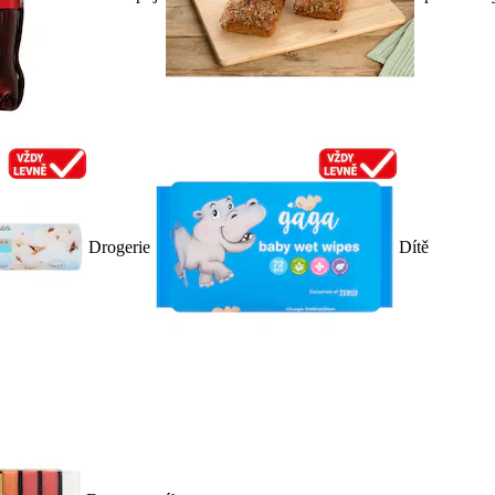
Drogerie
Dítě