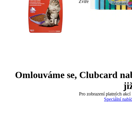
Zvíře
Omlouváme se, Clubcard nabíd
ji
Pro zobrazení platných akcí 
Speciální nabí