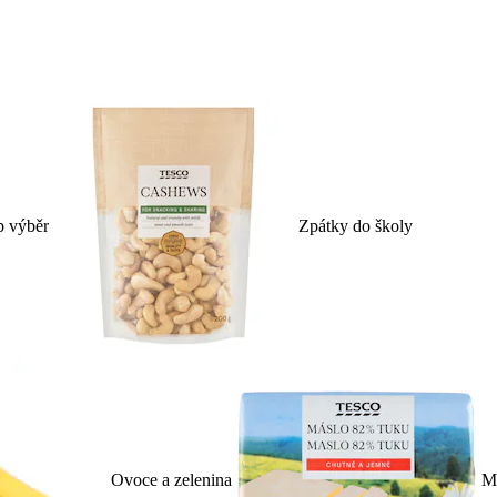
p výběr
Zpátky do školy
Ovoce a zelenina
Ml