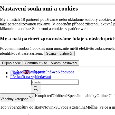
Nastavení soukromí a cookies
My a našich 18 partnerů používáme nebo ukládáme soubory cookies, ab
také personalizovanou reklamu. V opačném případě zůstanou aktivní j
kliknutím na odkaz Soukromí a cookies v patičce webu.
My a naši partneři zpracováváme údaje z následující
Povolením souborů cookies nám umožníte měřit efektivitu zobrazeného o
identifikovat vaše zařízení.
Seznam partnerů.
Přijmout vše
Odmítnout vše
Vlastní nastavení
Přejít na hlavní obsah
Můj první nákup
Nápověda
English
Přeskočit na vyhledávání
Koupit teď
Oblíbené
Speciální nabídky
Online Clu
Všechny kategorie
Top výběr
Zpátky do školy
Novinky
Ovoce a zelenina
Mléčné, vejce a m