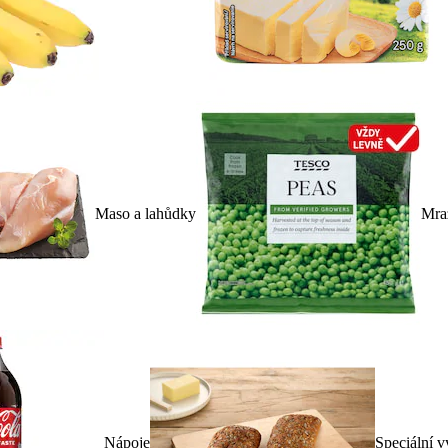
Maso a lahůdky
Mra
Nápoje
Speciální v