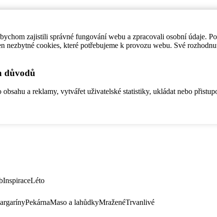
ychom zajistili správné fungování webu a zpracovali osobní údaje. P
en nezbytné cookies, které potřebujeme k provozu webu. Své rozhodnu
ch důvodů
bsahu a reklamy, vytvářet uživatelské statistiky, ukládat nebo přistup
b
Inspirace
Léto
argaríny
Pekárna
Maso a lahůdky
Mražené
Trvanlivé