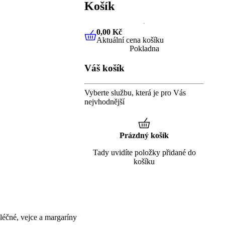
Košík
0,00 Kč
Aktuální cena košíku
0,00 Kč
Aktuální cena košíku
Pokladna
Váš košík
Vyberte službu, která je pro Vás
nejvhodnější
Prázdný košík
Tady uvidíte položky přidané do
košíku
éčné, vejce a margaríny