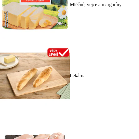
Mléčné, vejce a margaríny
Pekárna