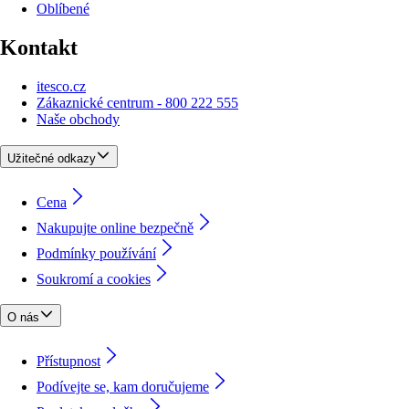
Oblíbené
Kontakt
itesco.cz
Zákaznické centrum - 800 222 555
Naše obchody
Užitečné odkazy
Cena
Nakupujte online bezpečně
Podmínky používání
Soukromí a cookies
O nás
Přístupnost
Podívejte se, kam doručujeme