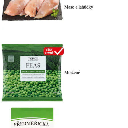
Maso a lahůdky
Mražené