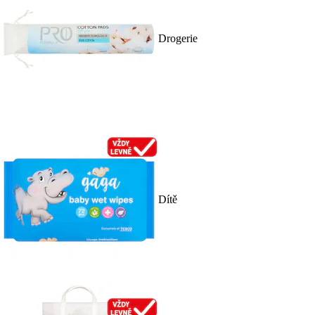
Drogerie
Dítě