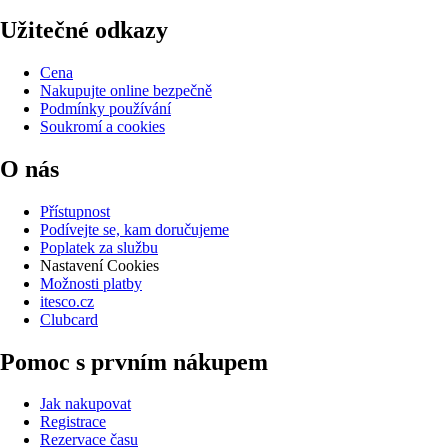
Užitečné odkazy
Cena
Nakupujte online bezpečně
Podmínky používání
Soukromí a cookies
O nás
Přístupnost
Podívejte se, kam doručujeme
Poplatek za službu
Nastavení Cookies
Možnosti platby
itesco.cz
Clubcard
Pomoc s prvním nákupem
Jak nakupovat
Registrace
Rezervace času