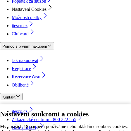
Poplatek za službu
Nastavení Cookies
Možnosti platby
itesco.cz
Clubcard
Pomoc s prvním nákupem
Jak nakupovat
Registrace
Rezervace času
Oblíbené
Kontakt
itesco.cz
Nastavení soukromí a cookies
Zákaznické centrum - 800 222 555
My a našich 18 partnerů používáme nebo ukládáme soubory cookies,
Naše obchody