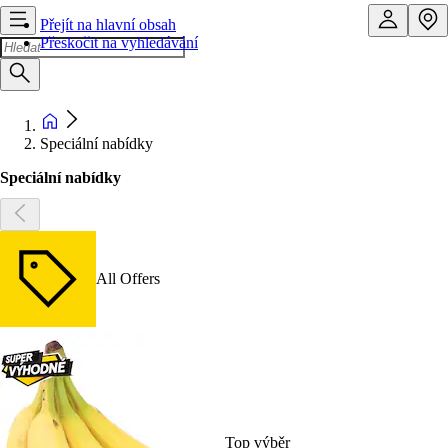
Přejít na hlavní obsah
Přeskočit na vyhledávání
Speciální nabídky
Speciální nabídky
All Offers
Top výběr