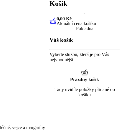
Košík
0,00 Kč
Aktuální cena košíku
0,00 Kč
Aktuální cena košíku
Pokladna
Váš košík
Vyberte službu, která je pro Vás
nejvhodnější
Prázdný košík
Tady uvidíte položky přidané do
košíku
éčné, vejce a margaríny