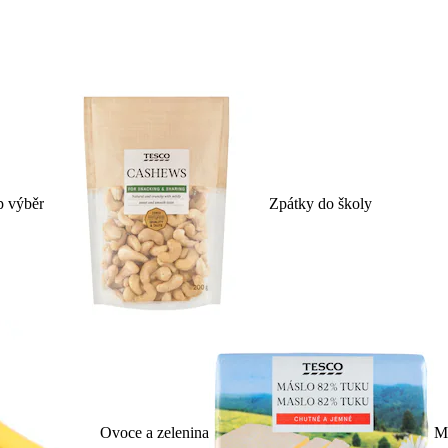
p výběr
Zpátky do školy
Ovoce a zelenina
Ml