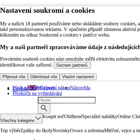
Nastavení soukromí a cookies
My a našich 18 partnerů používáme nebo ukládáme soubory cookies, ab
také personalizovanou reklamu. V opačném případě zůstanou aktivní j
kliknutím na odkaz Soukromí a cookies v patičce webu.
My a naši partneři zpracováváme údaje z následující
Povolením souborů cookies nám umožníte měřit efektivitu zobrazeného o
identifikovat vaše zařízení.
Seznam partnerů.
Přijmout vše
Odmítnout vše
Vlastní nastavení
Přejít na hlavní obsah
Můj první nákup
Nápověda
English
Přeskočit na vyhledávání
Koupit teď
Oblíbené
Speciální nabídky
Online Clu
Všechny kategorie
Top výběr
Zpátky do školy
Novinky
Ovoce a zelenina
Mléčné, vejce a m