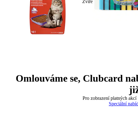
Zvíře
Omlouváme se, Clubcard nabíd
ji
Pro zobrazení platných akcí 
Speciální nabí