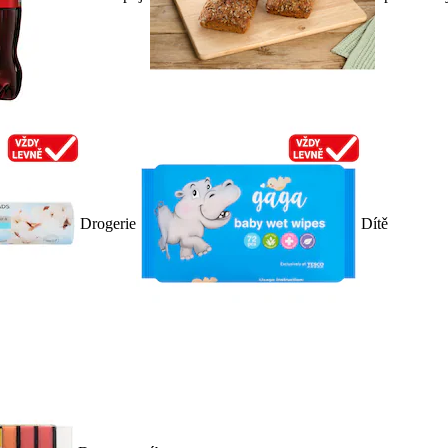
Drogerie
Dítě