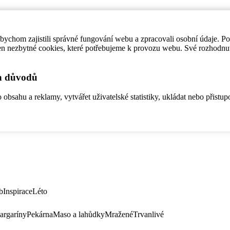
ychom zajistili správné fungování webu a zpracovali osobní údaje. P
en nezbytné cookies, které potřebujeme k provozu webu. Své rozhodnu
ch důvodů
bsahu a reklamy, vytvářet uživatelské statistiky, ukládat nebo přistup
b
Inspirace
Léto
argaríny
Pekárna
Maso a lahůdky
Mražené
Trvanlivé