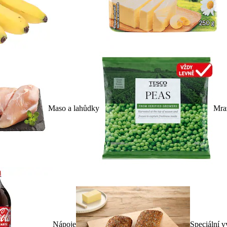
Maso a lahůdky
Mra
Nápoje
Speciální v