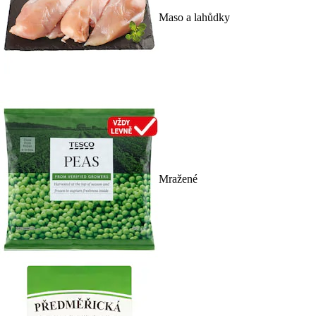
Maso a lahůdky
Mražené