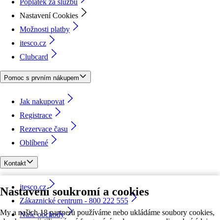
Poplatek za službu
Nastavení Cookies
Možnosti platby
itesco.cz
Clubcard
Pomoc s prvním nákupem
Jak nakupovat
Registrace
Rezervace času
Oblíbené
Kontakt
itesco.cz
Nastavení soukromí a cookies
Zákaznické centrum - 800 222 555
My a našich 18 partnerů používáme nebo ukládáme soubory cookies,
Naše obchody