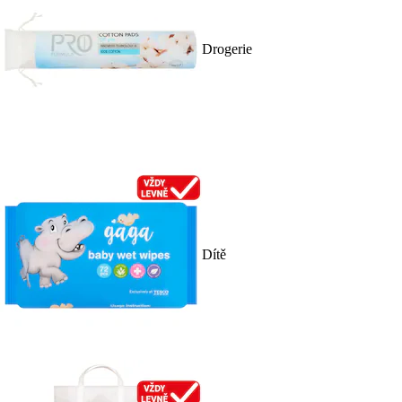
Drogerie
Dítě