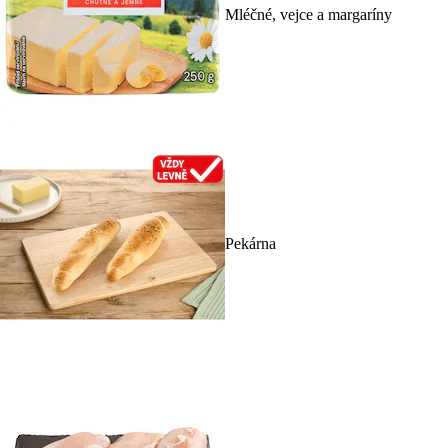
Mléčné, vejce a margaríny
Pekárna