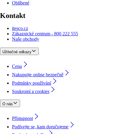
Oblíbené
Kontakt
itesco.cz
Zákaznické centrum - 800 222 555
Naše obchody
Užitečné odkazy
Cena
Nakupujte online bezpečně
Podmínky používání
Soukromí a cookies
O nás
Přístupnost
Podívejte se, kam doručujeme