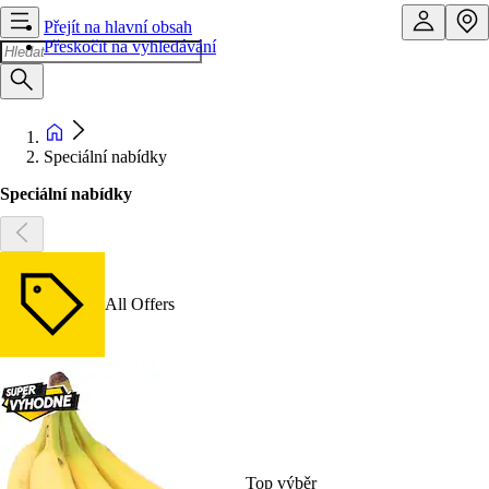
Přejít na hlavní obsah
Přeskočit na vyhledávání
Speciální nabídky
Speciální nabídky
All Offers
Top výběr