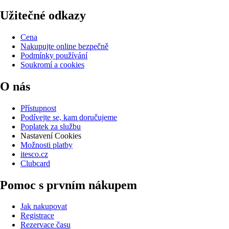
Užitečné odkazy
Cena
Nakupujte online bezpečně
Podmínky používání
Soukromí a cookies
O nás
Přístupnost
Podívejte se, kam doručujeme
Poplatek za službu
Nastavení Cookies
Možnosti platby
itesco.cz
Clubcard
Pomoc s prvním nákupem
Jak nakupovat
Registrace
Rezervace času