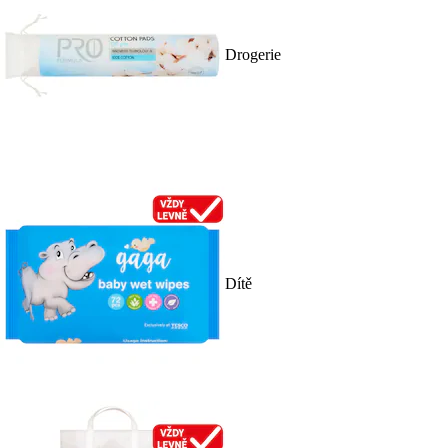
Drogerie
Dítě