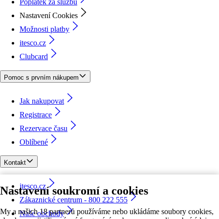
Poplatek za službu
Nastavení Cookies
Možnosti platby
itesco.cz
Clubcard
Pomoc s prvním nákupem
Jak nakupovat
Registrace
Rezervace času
Oblíbené
Kontakt
itesco.cz
Nastavení soukromí a cookies
Zákaznické centrum - 800 222 555
My a našich 18 partnerů používáme nebo ukládáme soubory cookies,
Naše obchody