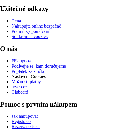
Užitečné odkazy
Cena
Nakupujte online bezpečně
Podmínky používání
Soukromí a cookies
O nás
Přístupnost
Podívejte se, kam doručujeme
Poplatek za službu
Nastavení Cookies
Možnosti platby
itesco.cz
Clubcard
Pomoc s prvním nákupem
Jak nakupovat
Registrace
Rezervace času