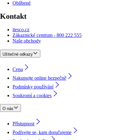
Oblíbené
Kontakt
itesco.cz
Zákaznické centrum - 800 222 555
Naše obchody
Užitečné odkazy
Cena
Nakupujte online bezpečně
Podmínky používání
Soukromí a cookies
O nás
Přístupnost
Podívejte se, kam doručujeme