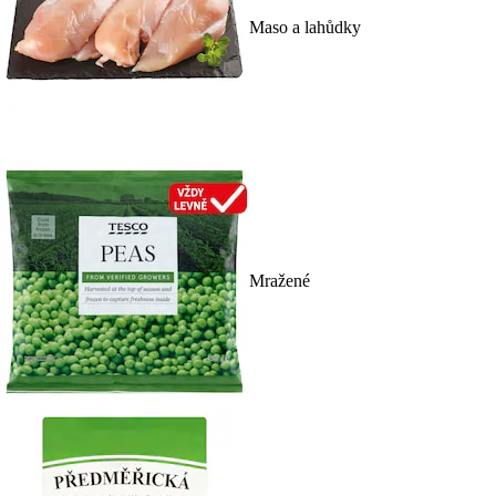
Maso a lahůdky
Mražené