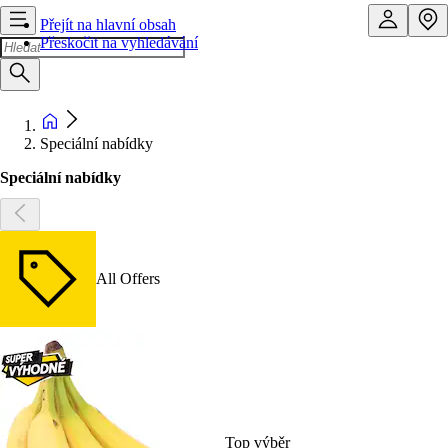
Přejít na hlavní obsah
Přeskočit na vyhledávání
Speciální nabídky
Speciální nabídky
All Offers
Top výběr