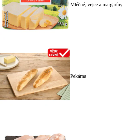
Mléčné, vejce a margaríny
Pekárna