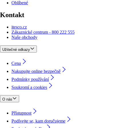
Oblíbené
Kontakt
itesco.cz
Zákaznické centrum - 800 222 555
Naše obchody
Užitečné odkazy
Cena
Nakupujte online bezpečně
Podmínky používání
Soukromí a cookies
O nás
Přístupnost
Podívejte se, kam doručujeme