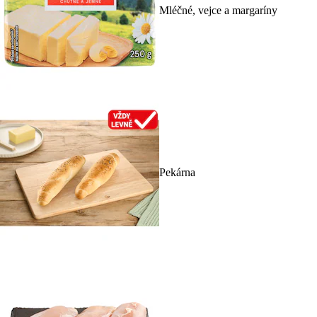
Mléčné, vejce a margaríny
Pekárna