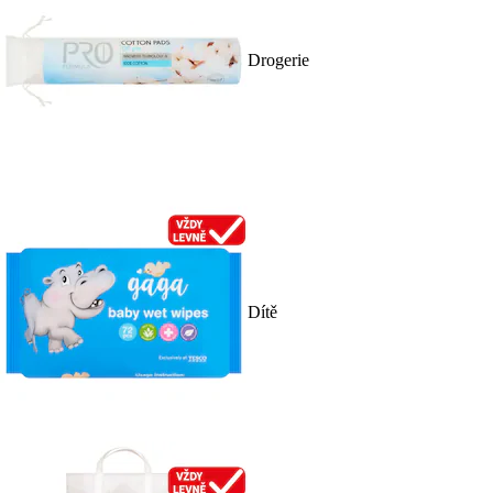
Drogerie
Dítě