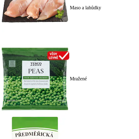
Maso a lahůdky
Mražené