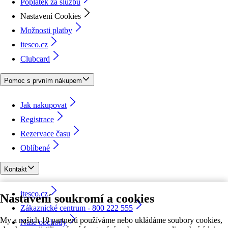
Poplatek za službu
Nastavení Cookies
Možnosti platby
itesco.cz
Clubcard
Pomoc s prvním nákupem
Jak nakupovat
Registrace
Rezervace času
Oblíbené
Kontakt
itesco.cz
Nastavení soukromí a cookies
Zákaznické centrum - 800 222 555
My a našich 18 partnerů používáme nebo ukládáme soubory cookies,
Naše obchody