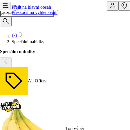
Přejít na hlavní obsah
Přeskočit na vyhledávání
Speciální nabídky
Speciální nabídky
All Offers
Top výběr