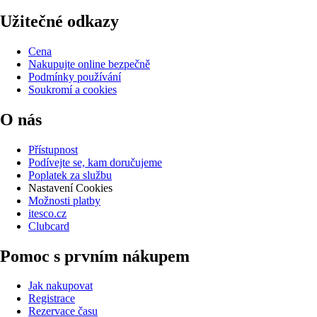
Užitečné odkazy
Cena
Nakupujte online bezpečně
Podmínky používání
Soukromí a cookies
O nás
Přístupnost
Podívejte se, kam doručujeme
Poplatek za službu
Nastavení Cookies
Možnosti platby
itesco.cz
Clubcard
Pomoc s prvním nákupem
Jak nakupovat
Registrace
Rezervace času