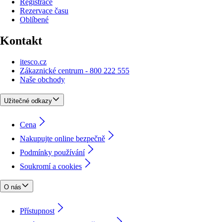
Registrace
Rezervace času
Oblíbené
Kontakt
itesco.cz
Zákaznické centrum - 800 222 555
Naše obchody
Užitečné odkazy
Cena
Nakupujte online bezpečně
Podmínky používání
Soukromí a cookies
O nás
Přístupnost