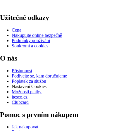
Užitečné odkazy
Cena
Nakupujte online bezpečně
Podmínky používání
Soukromí a cookies
O nás
Přístupnost
Podívejte se, kam doručujeme
Poplatek za službu
Nastavení Cookies
Možnosti platby
itesco.cz
Clubcard
Pomoc s prvním nákupem
Jak nakupovat