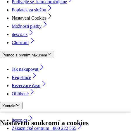
Podívejte se, kam doručujeme
Poplatek za službu
Nastavení Cookies
Možnosti platby
itesco.cz
Clubcard
Pomoc s prvním nákupem
Jak nakupovat
Registrace
Rezervace času
Oblíbené
Kontakt
itesco.cz
Nastavení soukromí a cookies
Zákaznické centrum - 800 222 555