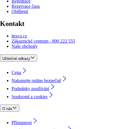
Registrace
Rezervace času
Oblíbené
Kontakt
itesco.cz
Zákaznické centrum - 800 222 555
Naše obchody
Užitečné odkazy
Cena
Nakupujte online bezpečně
Podmínky používání
Soukromí a cookies
O nás
Přístupnost