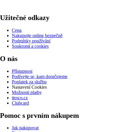
Užitečné odkazy
Cena
Nakupujte online bezpečně
Podmínky používání
Soukromí a cookies
O nás
Přístupnost
Podívejte se, kam doručujeme
Poplatek za službu
Nastavení Cookies
Možnosti platby
itesco.cz
Clubcard
Pomoc s prvním nákupem
Jak nakupovat