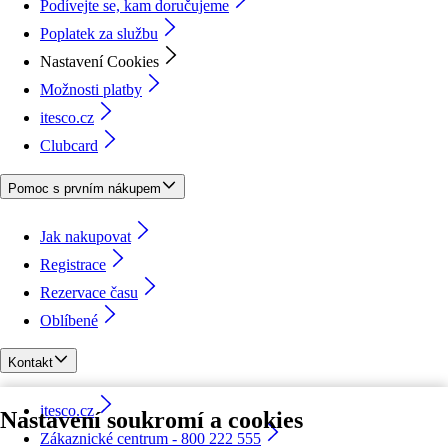
Podívejte se, kam doručujeme
Poplatek za službu
Nastavení Cookies
Možnosti platby
itesco.cz
Clubcard
Pomoc s prvním nákupem
Jak nakupovat
Registrace
Rezervace času
Oblíbené
Kontakt
itesco.cz
Nastavení soukromí a cookies
Zákaznické centrum - 800 222 555