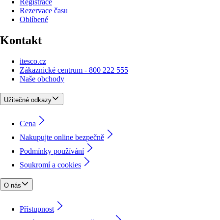
Registrace
Rezervace času
Oblíbené
Kontakt
itesco.cz
Zákaznické centrum - 800 222 555
Naše obchody
Užitečné odkazy
Cena
Nakupujte online bezpečně
Podmínky používání
Soukromí a cookies
O nás
Přístupnost