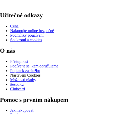
Užitečné odkazy
Cena
Nakupujte online bezpečně
Podmínky používání
Soukromí a cookies
O nás
Přístupnost
Podívejte se, kam doručujeme
Poplatek za službu
Nastavení Cookies
Možnosti platby
itesco.cz
Clubcard
Pomoc s prvním nákupem
Jak nakupovat