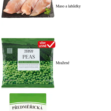
Maso a lahůdky
Mražené