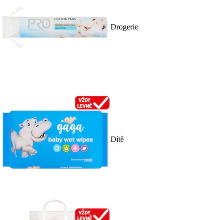
Drogerie
Dítě