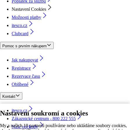
Poplatek za službu
Nastavení Cookies
Možnosti platby
itesco.cz
Clubcard
Pomoc s prvním nákupem
Jak nakupovat
Registrace
Rezervace času
Oblíbené
Kontakt
itesco.cz
Nastavení soukromí a cookies
Zákaznické centrum - 800 222 555
My a našich 18 partnerů používáme nebo ukládáme soubory cookies,
Naše obchody