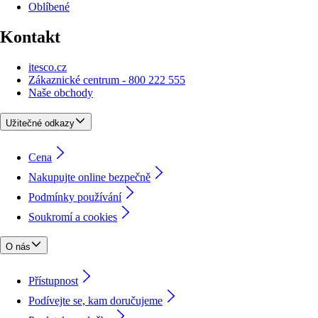
Oblíbené
Kontakt
itesco.cz
Zákaznické centrum - 800 222 555
Naše obchody
Užitečné odkazy
Cena
Nakupujte online bezpečně
Podmínky používání
Soukromí a cookies
O nás
Přístupnost
Podívejte se, kam doručujeme