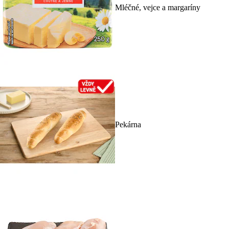
Mléčné, vejce a margaríny
Pekárna