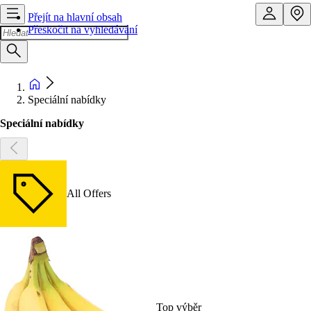
Přejít na hlavní obsah
Přeskočit na vyhledávání
Speciální nabídky
Speciální nabídky
All Offers
Top výběr