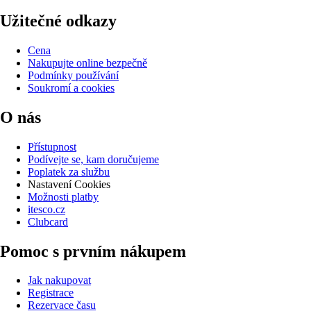
Užitečné odkazy
Cena
Nakupujte online bezpečně
Podmínky používání
Soukromí a cookies
O nás
Přístupnost
Podívejte se, kam doručujeme
Poplatek za službu
Nastavení Cookies
Možnosti platby
itesco.cz
Clubcard
Pomoc s prvním nákupem
Jak nakupovat
Registrace
Rezervace času