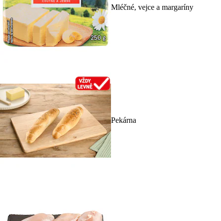
Mléčné, vejce a margaríny
Pekárna