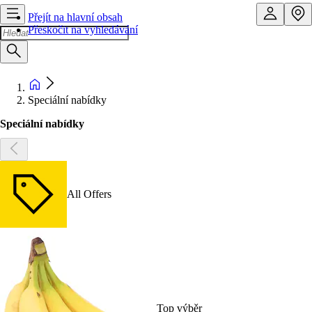
Přejít na hlavní obsah
Přeskočit na vyhledávání
Speciální nabídky
Speciální nabídky
All Offers
Top výběr