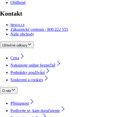
Oblíbené
Kontakt
itesco.cz
Zákaznické centrum - 800 222 555
Naše obchody
Užitečné odkazy
Cena
Nakupujte online bezpečně
Podmínky používání
Soukromí a cookies
O nás
Přístupnost
Podívejte se, kam doručujeme