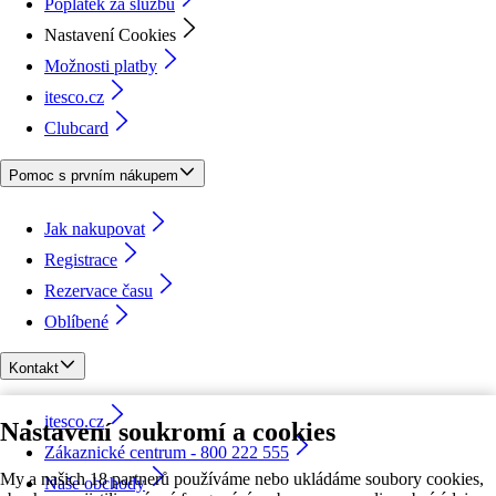
Poplatek za službu
Nastavení Cookies
Možnosti platby
itesco.cz
Clubcard
Pomoc s prvním nákupem
Jak nakupovat
Registrace
Rezervace času
Oblíbené
Kontakt
itesco.cz
Nastavení soukromí a cookies
Zákaznické centrum - 800 222 555
My a našich 18 partnerů používáme nebo ukládáme soubory cookies,
Naše obchody