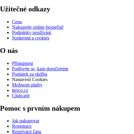
Užitečné odkazy
Cena
Nakupujte online bezpečně
Podmínky používání
Soukromí a cookies
O nás
Přístupnost
Podívejte se, kam doručujeme
Poplatek za službu
Nastavení Cookies
Možnosti platby
itesco.cz
Clubcard
Pomoc s prvním nákupem
Jak nakupovat
Registrace
Rezervace času