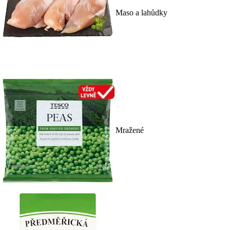
Maso a lahůdky
Mražené