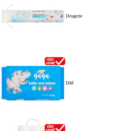
Drogerie
Dítě