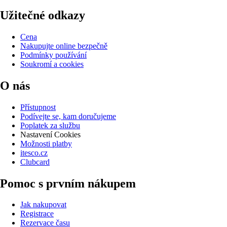
Užitečné odkazy
Cena
Nakupujte online bezpečně
Podmínky používání
Soukromí a cookies
O nás
Přístupnost
Podívejte se, kam doručujeme
Poplatek za službu
Nastavení Cookies
Možnosti platby
itesco.cz
Clubcard
Pomoc s prvním nákupem
Jak nakupovat
Registrace
Rezervace času