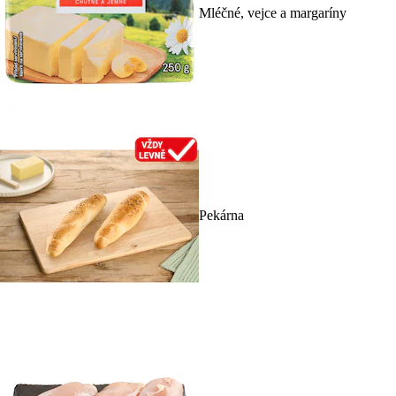
Mléčné, vejce a margaríny
Pekárna