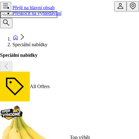
Přejít na hlavní obsah
Přeskočit na vyhledávání
Speciální nabídky
Speciální nabídky
All Offers
Top výběr