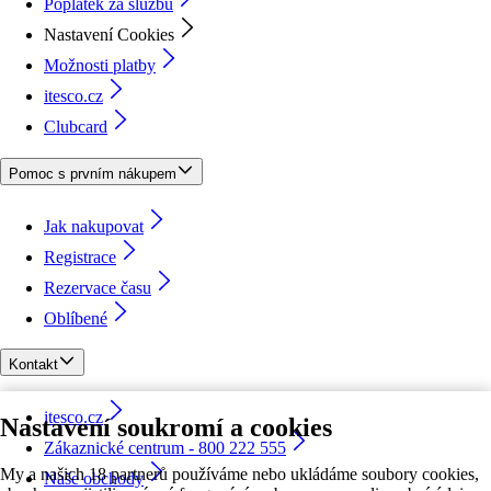
Poplatek za službu
Nastavení Cookies
Možnosti platby
itesco.cz
Clubcard
Pomoc s prvním nákupem
Jak nakupovat
Registrace
Rezervace času
Oblíbené
Kontakt
itesco.cz
Nastavení soukromí a cookies
Zákaznické centrum - 800 222 555
My a našich 18 partnerů používáme nebo ukládáme soubory cookies,
Naše obchody