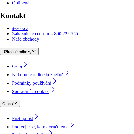
Oblíbené
Kontakt
itesco.cz
Zákaznické centrum - 800 222 555
Naše obchody
Užitečné odkazy
Cena
Nakupujte online bezpečně
Podmínky používání
Soukromí a cookies
O nás
Přístupnost
Podívejte se, kam doručujeme