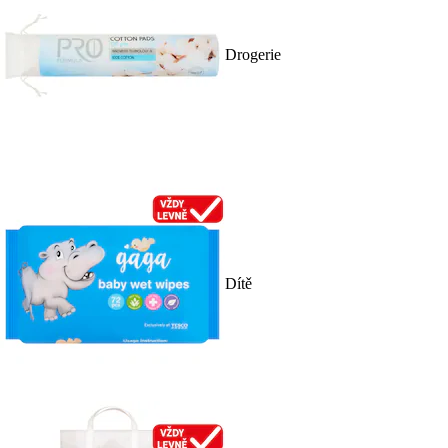
Drogerie
Dítě