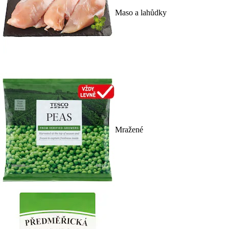
Maso a lahůdky
Mražené