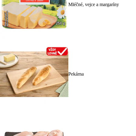
Mléčné, vejce a margaríny
Pekárna