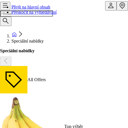
Přejít na hlavní obsah
Přeskočit na vyhledávání
Speciální nabídky
Speciální nabídky
All Offers
Top výběr