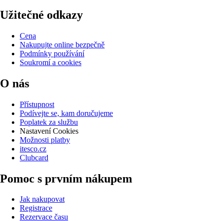
Užitečné odkazy
Cena
Nakupujte online bezpečně
Podmínky používání
Soukromí a cookies
O nás
Přístupnost
Podívejte se, kam doručujeme
Poplatek za službu
Nastavení Cookies
Možnosti platby
itesco.cz
Clubcard
Pomoc s prvním nákupem
Jak nakupovat
Registrace
Rezervace času