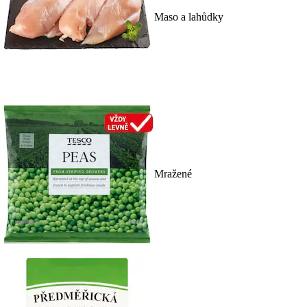
Maso a lahůdky
Mražené