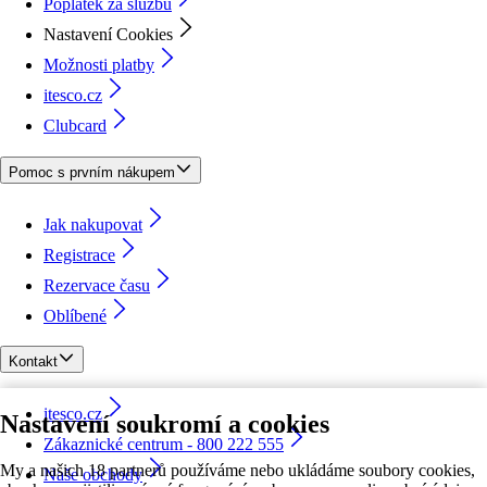
Poplatek za službu
Nastavení Cookies
Možnosti platby
itesco.cz
Clubcard
Pomoc s prvním nákupem
Jak nakupovat
Registrace
Rezervace času
Oblíbené
Kontakt
itesco.cz
Nastavení soukromí a cookies
Zákaznické centrum - 800 222 555
My a našich 18 partnerů používáme nebo ukládáme soubory cookies,
Naše obchody