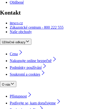
Oblíbené
Kontakt
itesco.cz
Zákaznické centrum - 800 222 555
Naše obchody
Užitečné odkazy
Cena
Nakupujte online bezpečně
Podmínky používání
Soukromí a cookies
O nás
Přístupnost
Podívejte se, kam doručujeme