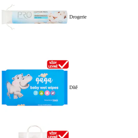
Drogerie
Dítě