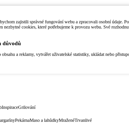
ychom zajistili správné fungování webu a zpracovali osobní údaje. P
en nezbytné cookies, které potřebujeme k provozu webu. Své rozhodnu
ch důvodů
bsahu a reklamy, vytvářet uživatelské statistiky, ukládat nebo přistup
b
Inspirace
Grilování
argaríny
Pekárna
Maso a lahůdky
Mražené
Trvanlivé