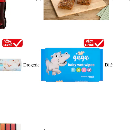
Drogerie
Dítě