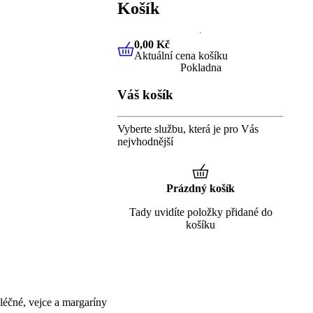
Košík
0,00 Kč
Aktuální cena košíku
0,00 Kč
Aktuální cena košíku
Pokladna
Váš košík
Vyberte službu, která je pro Vás
nejvhodnější
Prázdný košík
Tady uvidíte položky přidané do
košíku
éčné, vejce a margaríny