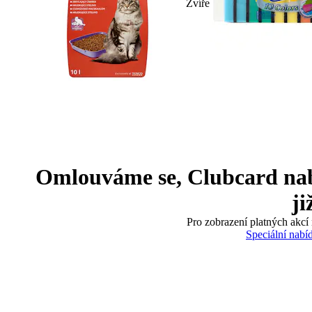
Zvíře
Omlouváme se, Clubcard nabíd
ji
Pro zobrazení platných akcí 
Speciální nabí