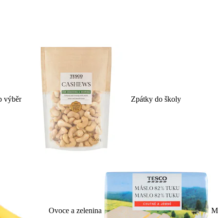
p výběr
Zpátky do školy
Ovoce a zelenina
Ml