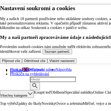
Nastavení soukromí a cookies
My a našich 18 partnerů používáme nebo ukládáme soubory cookies, ab
také personalizovanou reklamu. V opačném případě zůstanou aktivní j
kliknutím na odkaz Soukromí a cookies v patičce webu.
My a naši partneři zpracováváme údaje z následující
Povolením souborů cookies nám umožníte měřit efektivitu zobrazeného o
identifikovat vaše zařízení.
Seznam partnerů.
Přijmout vše
Odmítnout vše
Vlastní nastavení
Přejít na hlavní obsah
Můj první nákup
Nápověda
English
Přeskočit na vyhledávání
Koupit teď
Oblíbené
Speciální nabídky
Online Clu
Všechny kategorie
Top výběr
Zpátky do školy
Novinky
Ovoce a zelenina
Mléčné, vejce a m