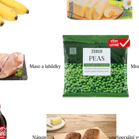
Maso a lahůdky
Mra
Nápoje
Speciální v