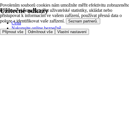
Povolením souborů cookies nám umožníte měřit efektivitu zobrazenéh
Užitečné odkazy
obsahu a reklamy, vytvářet uživatelské statistiky, ukládat nebo
přistupovat k informacím ve vašem zařízení, používat přesná data o
poloze a identifikovat vaše zařízení.
Seznam partnerů.
Cena
Nakupujte online bezpečně
Přijmout vše
Odmítnout vše
Vlastní nastavení
Podmínky používání
Soukromí a cookies
O nás
Přístupnost
Podívejte se, kam doručujeme
Poplatek za službu
Nastavení Cookies
Možnosti platby
itesco.cz
Clubcard
Pomoc s prvním nákupem
Jak nakupovat
Registrace
Rezervace času