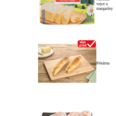
vejce a
margaríny
Pekárna