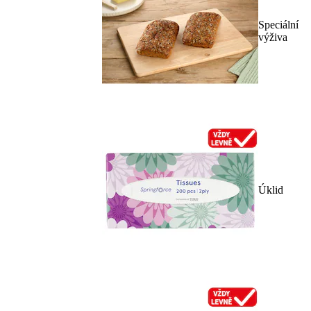
Speciální
výživa
Úklid