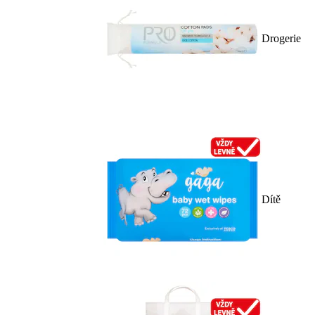
Drogerie
Dítě