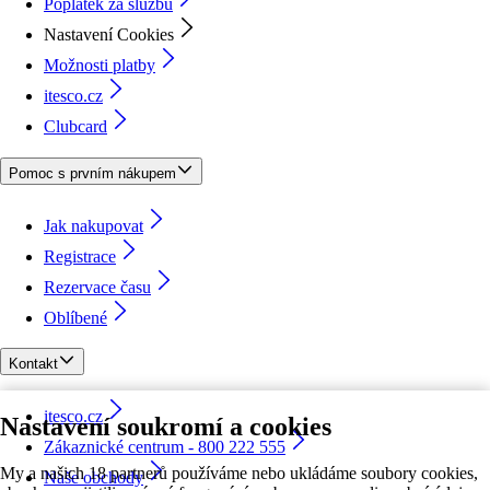
Poplatek za službu
Nastavení Cookies
Možnosti platby
itesco.cz
Clubcard
Pomoc s prvním nákupem
Jak nakupovat
Registrace
Rezervace času
Oblíbené
Kontakt
itesco.cz
Nastavení soukromí a cookies
Zákaznické centrum - 800 222 555
My a našich 18 partnerů používáme nebo ukládáme soubory cookies,
Naše obchody