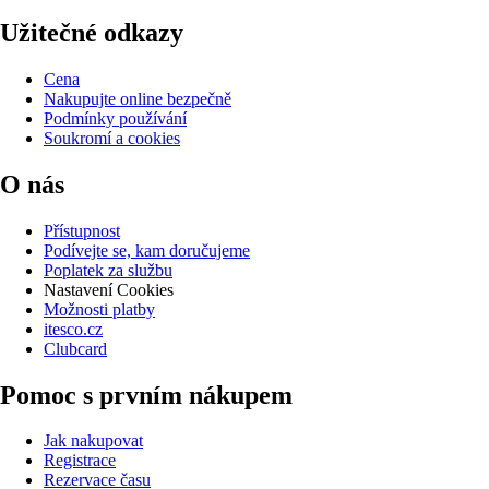
Užitečné odkazy
Cena
Nakupujte online bezpečně
Podmínky používání
Soukromí a cookies
O nás
Přístupnost
Podívejte se, kam doručujeme
Poplatek za službu
Nastavení Cookies
Možnosti platby
itesco.cz
Clubcard
Pomoc s prvním nákupem
Jak nakupovat
Registrace
Rezervace času