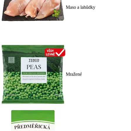
Maso a lahůdky
Mražené