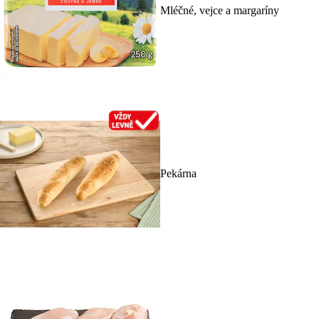
Mléčné, vejce a margaríny
Pekárna