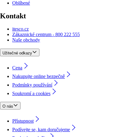
Oblíbené
Kontakt
itesco.cz
Zákaznické centrum - 800 222 555
Naše obchody
Užitečné odkazy
Cena
Nakupujte online bezpečně
Podmínky používání
Soukromí a cookies
O nás
Přístupnost
Podívejte se, kam doručujeme