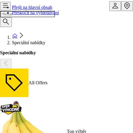
Přejít na hlavní obsah
Přeskočit na vyhledávání
Speciální nabídky
Speciální nabídky
All Offers
Top výběr