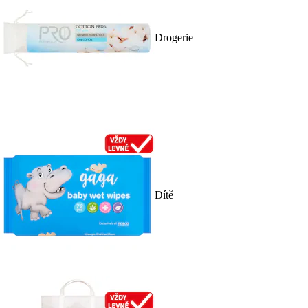
Drogerie
Dítě