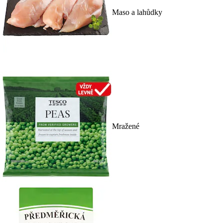
Maso a lahůdky
Mražené