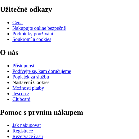
Užitečné odkazy
Cena
Nakupujte online bezpečně
Podmínky používání
Soukromí a cookies
O nás
Přístupnost
Podívejte se, kam doručujeme
Poplatek za službu
Nastavení Cookies
Možnosti platby
itesco.cz
Clubcard
Pomoc s prvním nákupem
Jak nakupovat
Registrace
Rezervace času