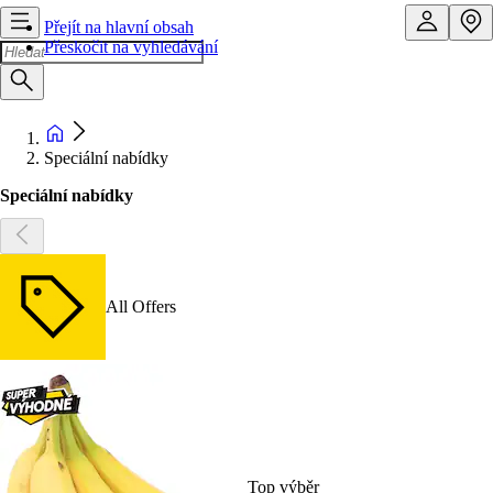
Přejít na hlavní obsah
Přeskočit na vyhledávání
Speciální nabídky
Speciální nabídky
All Offers
Top výběr