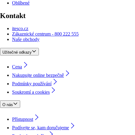
Oblíbené
Kontakt
itesco.cz
Zákaznické centrum - 800 222 555
Naše obchody
Užitečné odkazy
Cena
Nakupujte online bezpečně
Podmínky používání
Soukromí a cookies
O nás
Přístupnost
Podívejte se, kam doručujeme