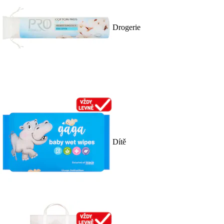
Drogerie
Dítě