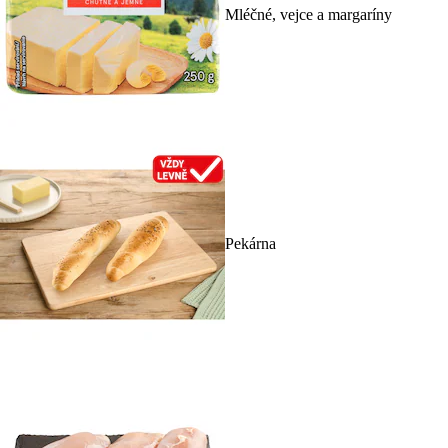
Mléčné, vejce a margaríny
Pekárna