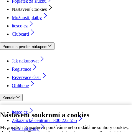
Poplatek za službu
Nastavení Cookies
Možnosti platby
itesco.cz
Clubcard
Pomoc s prvním nákupem
Jak nakupovat
Registrace
Rezervace času
Oblíbené
Kontakt
itesco.cz
Nastavení soukromí a cookies
Zákaznické centrum - 800 222 555
My a našich 18 partnerů používáme nebo ukládáme soubory cookies,
Naše obchody