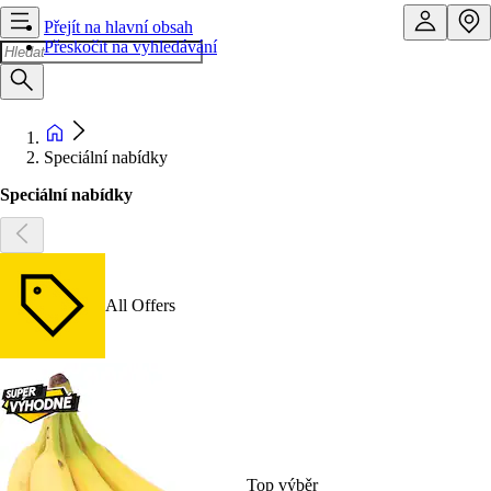
Přejít na hlavní obsah
Přeskočit na vyhledávání
Speciální nabídky
Speciální nabídky
All Offers
Top výběr