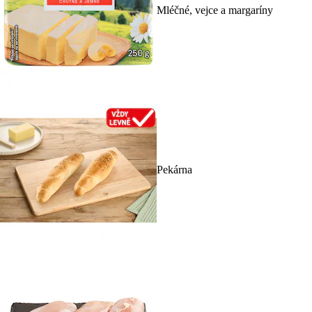
Mléčné, vejce a margaríny
Pekárna