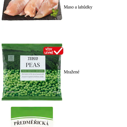
Maso a lahůdky
Mražené