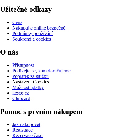
Užitečné odkazy
Cena
Nakupujte online bezpečně
Podmínky používání
Soukromí a cookies
O nás
Přístupnost
Podívejte se, kam doručujeme
Poplatek za službu
Nastavení Cookies
Možnosti platby
itesco.cz
Clubcard
Pomoc s prvním nákupem
Jak nakupovat
Registrace
Rezervace času