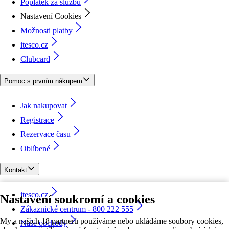
Poplatek za službu
Nastavení Cookies
Možnosti platby
itesco.cz
Clubcard
Pomoc s prvním nákupem
Jak nakupovat
Registrace
Rezervace času
Oblíbené
Kontakt
itesco.cz
Nastavení soukromí a cookies
Zákaznické centrum - 800 222 555
My a našich 18 partnerů používáme nebo ukládáme soubory cookies,
Naše obchody