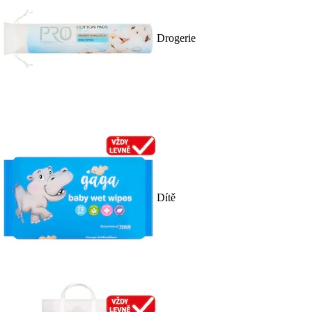
Drogerie
Dítě