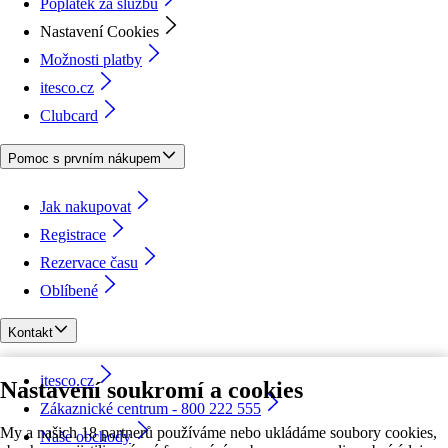
Poplatek za službu
Nastavení Cookies
Možnosti platby
itesco.cz
Clubcard
Pomoc s prvním nákupem
Jak nakupovat
Registrace
Rezervace času
Oblíbené
Kontakt
itesco.cz
Nastavení soukromí a cookies
Zákaznické centrum - 800 222 555
My a našich 18 partnerů používáme nebo ukládáme soubory cookies,
Naše obchody