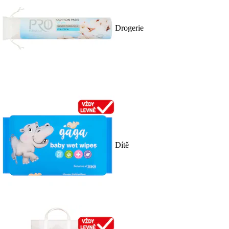
Drogerie
Dítě