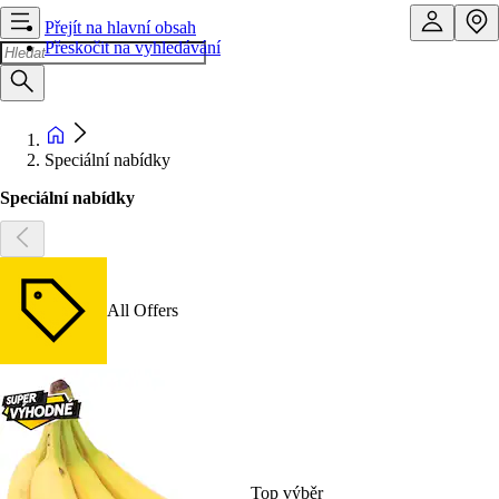
Přejít na hlavní obsah
Přeskočit na vyhledávání
Speciální nabídky
Speciální nabídky
All Offers
Top výběr