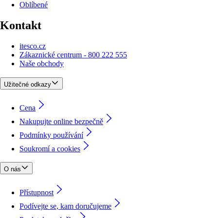
Oblíbené
Kontakt
itesco.cz
Zákaznické centrum - 800 222 555
Naše obchody
Užitečné odkazy
Cena
Nakupujte online bezpečně
Podmínky používání
Soukromí a cookies
O nás
Přístupnost
Podívejte se, kam doručujeme