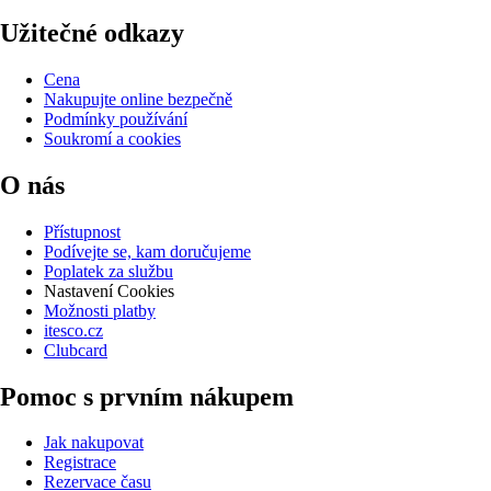
Užitečné odkazy
Cena
Nakupujte online bezpečně
Podmínky používání
Soukromí a cookies
O nás
Přístupnost
Podívejte se, kam doručujeme
Poplatek za službu
Nastavení Cookies
Možnosti platby
itesco.cz
Clubcard
Pomoc s prvním nákupem
Jak nakupovat
Registrace
Rezervace času