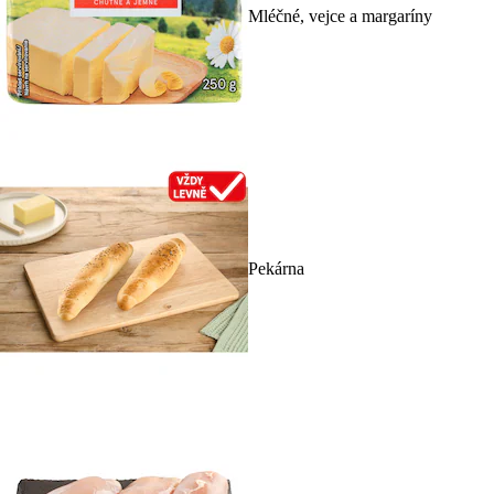
Mléčné, vejce a margaríny
Pekárna