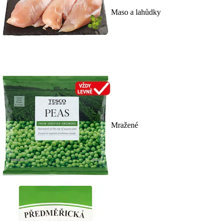
Maso a lahůdky
Mražené