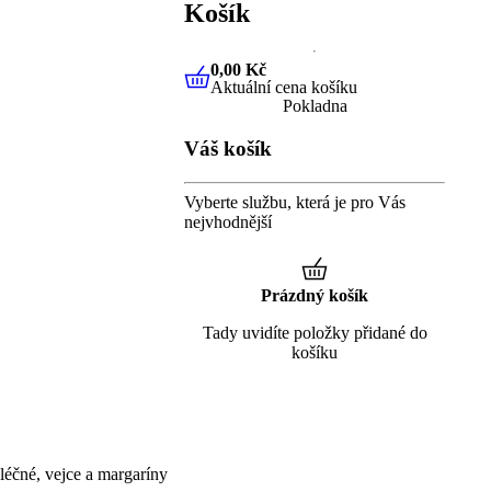
Košík
0,00 Kč
Aktuální cena košíku
0,00 Kč
Aktuální cena košíku
Pokladna
Váš košík
Vyberte službu, která je pro Vás
nejvhodnější
Prázdný košík
Tady uvidíte položky přidané do
košíku
éčné, vejce a margaríny