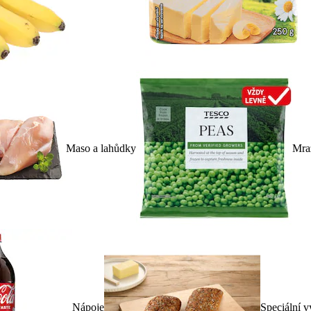
Maso a lahůdky
Mra
Nápoje
Speciální v