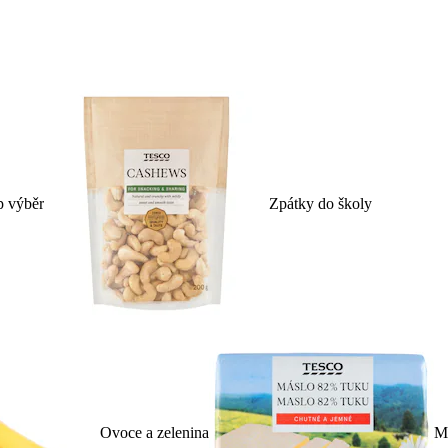
p výběr
Zpátky do školy
Ovoce a zelenina
Ml