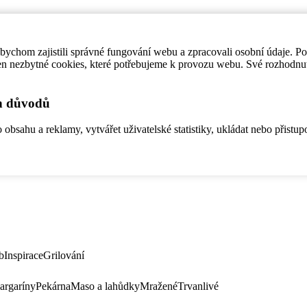
ychom zajistili správné fungování webu a zpracovali osobní údaje. P
en nezbytné cookies, které potřebujeme k provozu webu. Své rozhodnu
ch důvodů
bsahu a reklamy, vytvářet uživatelské statistiky, ukládat nebo přistup
b
Inspirace
Grilování
argaríny
Pekárna
Maso a lahůdky
Mražené
Trvanlivé