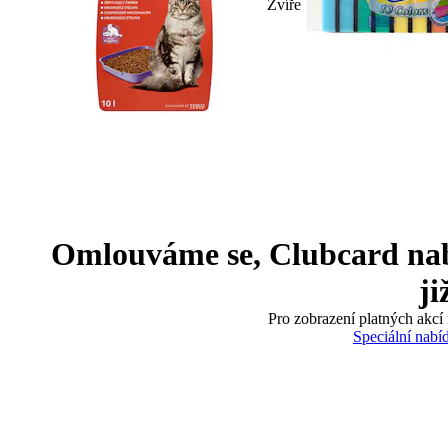
Zvíře
Omlouváme se, Clubcard nabíd
ji
Pro zobrazení platných akcí 
Speciální nabí