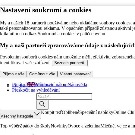
Nastavení soukromí a cookies
My a našich 18 partnerů používáme nebo ukládáme soubory cookies, ab
také personalizovanou reklamu. V opačném případě zůstanou aktivní j
kliknutím na odkaz Soukromí a cookies v patičce webu.
My a naši partneři zpracováváme údaje z následující
Povolením souborů cookies nám umožníte měřit efektivitu zobrazeného o
identifikovat vaše zařízení.
Seznam partnerů.
Přijmout vše
Odmítnout vše
Vlastní nastavení
Přejít na hlavní obsah
Můj první nákup
Nápověda
English
Přeskočit na vyhledávání
Koupit teď
Oblíbené
Speciální nabídky
Online Clu
Všechny kategorie
Top výběr
Zpátky do školy
Novinky
Ovoce a zelenina
Mléčné, vejce a m