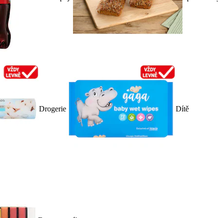
Drogerie
Dítě