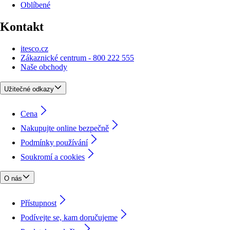
Oblíbené
Kontakt
itesco.cz
Zákaznické centrum - 800 222 555
Naše obchody
Užitečné odkazy
Cena
Nakupujte online bezpečně
Podmínky používání
Soukromí a cookies
O nás
Přístupnost
Podívejte se, kam doručujeme