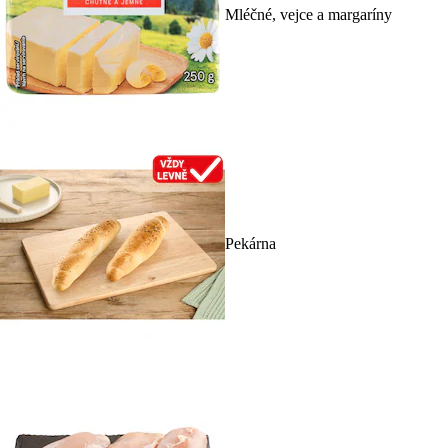
Mléčné, vejce a margaríny
Pekárna