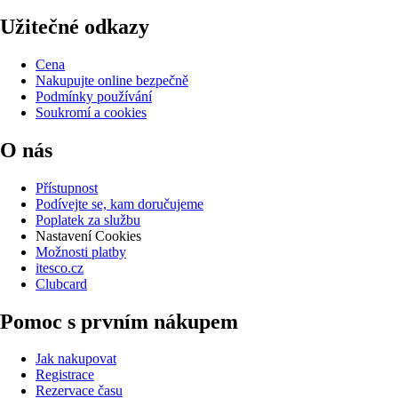
Užitečné odkazy
Cena
Nakupujte online bezpečně
Podmínky používání
Soukromí a cookies
O nás
Přístupnost
Podívejte se, kam doručujeme
Poplatek za službu
Nastavení Cookies
Možnosti platby
itesco.cz
Clubcard
Pomoc s prvním nákupem
Jak nakupovat
Registrace
Rezervace času