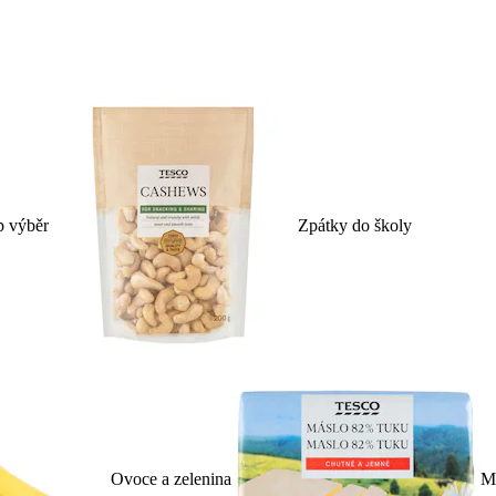
p výběr
Zpátky do školy
Ovoce a zelenina
Ml