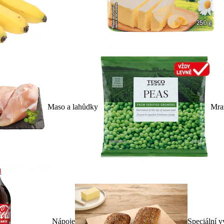
Maso a lahůdky
Mra
Nápoje
Speciální v