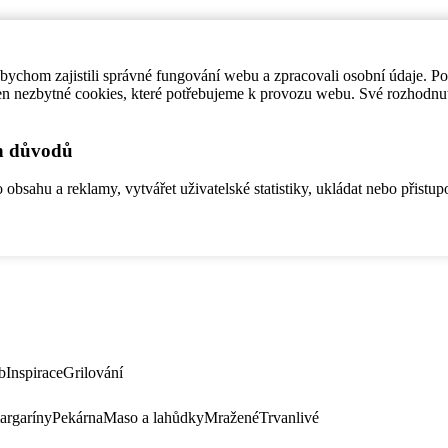
ychom zajistili správné fungování webu a zpracovali osobní údaje. P
en nezbytné cookies, které potřebujeme k provozu webu. Své rozhodnu
ch důvodů
bsahu a reklamy, vytvářet uživatelské statistiky, ukládat nebo přistup
b
Inspirace
Grilování
argaríny
Pekárna
Maso a lahůdky
Mražené
Trvanlivé