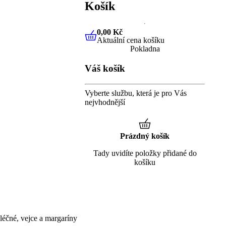
Košík
0,00 Kč
Aktuální cena košíku
0,00 Kč
Aktuální cena košíku
Pokladna
Váš košík
Vyberte službu, která je pro Vás
nejvhodnější
Prázdný košík
Tady uvidíte položky přidané do
košíku
éčné, vejce a margaríny