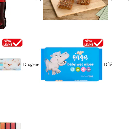
Drogerie
Dítě