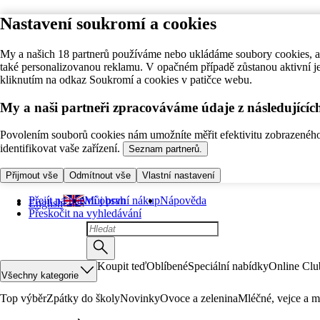
Nastavení soukromí a cookies
My a našich 18 partnerů používáme nebo ukládáme soubory cookies, ab
také personalizovanou reklamu. V opačném případě zůstanou aktivní j
kliknutím na odkaz Soukromí a cookies v patičce webu.
My a naši partneři zpracováváme údaje z následující
Povolením souborů cookies nám umožníte měřit efektivitu zobrazeného o
identifikovat vaše zařízení.
Seznam partnerů.
Přijmout vše
Odmítnout vše
Vlastní nastavení
Přejít na hlavní obsah
Můj první nákup
Nápověda
English
Přeskočit na vyhledávání
Koupit teď
Oblíbené
Speciální nabídky
Online Clu
Všechny kategorie
Top výběr
Zpátky do školy
Novinky
Ovoce a zelenina
Mléčné, vejce a m