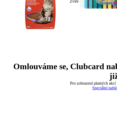
Zvíře
Omlouváme se, Clubcard nabíd
ji
Pro zobrazení platných akcí 
Speciální nabí