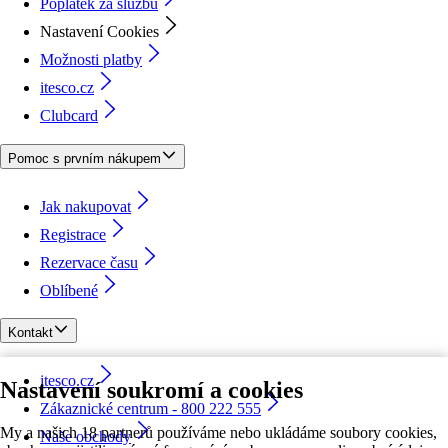
Poplatek za službu
Nastavení Cookies
Možnosti platby
itesco.cz
Clubcard
Pomoc s prvním nákupem
Jak nakupovat
Registrace
Rezervace času
Oblíbené
Kontakt
itesco.cz
Nastavení soukromí a cookies
Zákaznické centrum - 800 222 555
My a našich 18 partnerů používáme nebo ukládáme soubory cookies,
Naše obchody