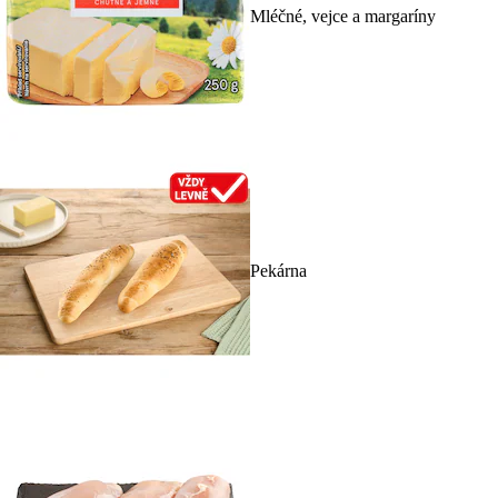
Mléčné, vejce a margaríny
Pekárna