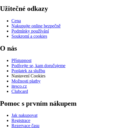
Užitečné odkazy
Cena
Nakupujte online bezpečně
Podmínky používání
Soukromí a cookies
O nás
Přístupnost
Podívejte se, kam doručujeme
Poplatek za službu
Nastavení Cookies
Možnosti platby
itesco.cz
Clubcard
Pomoc s prvním nákupem
Jak nakupovat
Registrace
Rezervace času