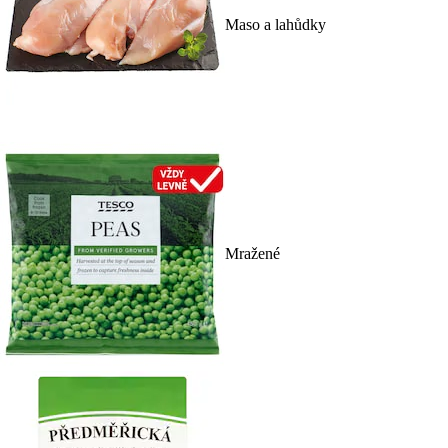
Maso a lahůdky
Mražené