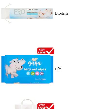
Drogerie
Dítě