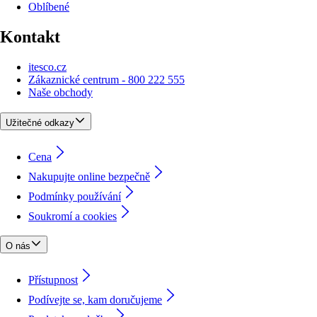
Oblíbené
Kontakt
itesco.cz
Zákaznické centrum - 800 222 555
Naše obchody
Užitečné odkazy
Cena
Nakupujte online bezpečně
Podmínky používání
Soukromí a cookies
O nás
Přístupnost
Podívejte se, kam doručujeme