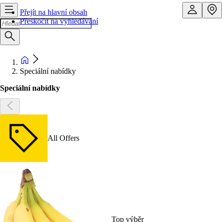
Přejít na hlavní obsah
Přeskočit na vyhledávání
Speciální nabídky
Speciální nabídky
All Offers
Top výběr