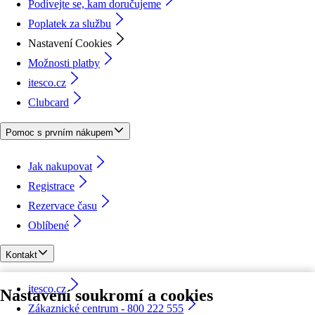
Podívejte se, kam doručujeme
Poplatek za službu
Nastavení Cookies
Možnosti platby
itesco.cz
Clubcard
Pomoc s prvním nákupem
Jak nakupovat
Registrace
Rezervace času
Oblíbené
Kontakt
itesco.cz
Nastavení soukromí a cookies
Zákaznické centrum - 800 222 555