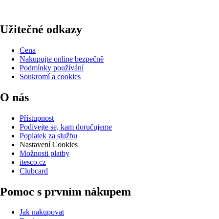
Užitečné odkazy
Cena
Nakupujte online bezpečně
Podmínky používání
Soukromí a cookies
O nás
Přístupnost
Podívejte se, kam doručujeme
Poplatek za službu
Nastavení Cookies
Možnosti platby
itesco.cz
Clubcard
Pomoc s prvním nákupem
Jak nakupovat