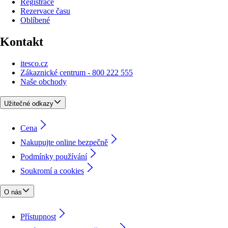
Registrace
Rezervace času
Oblíbené
Kontakt
itesco.cz
Zákaznické centrum - 800 222 555
Naše obchody
Užitečné odkazy
Cena
Nakupujte online bezpečně
Podmínky používání
Soukromí a cookies
O nás
Přístupnost