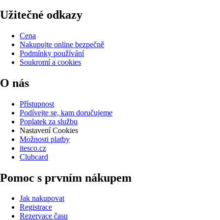
Užitečné odkazy
Cena
Nakupujte online bezpečně
Podmínky používání
Soukromí a cookies
O nás
Přístupnost
Podívejte se, kam doručujeme
Poplatek za službu
Nastavení Cookies
Možnosti platby
itesco.cz
Clubcard
Pomoc s prvním nákupem
Jak nakupovat
Registrace
Rezervace času