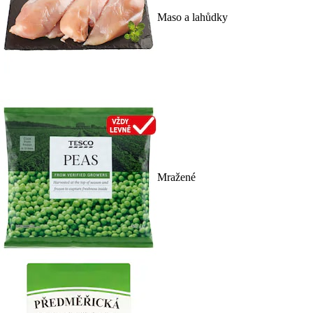
Maso a lahůdky
Mražené