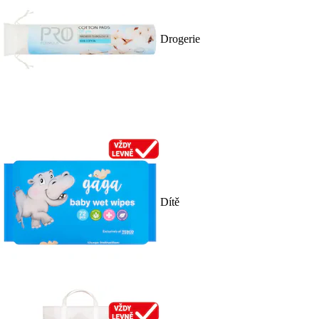
Drogerie
Dítě