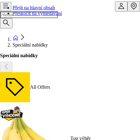
Přejít na hlavní obsah
Přeskočit na vyhledávání
Speciální nabídky
Speciální nabídky
All Offers
Top výběr