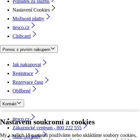
Poplatek za službu
Nastavení Cookies
Možnosti platby
itesco.cz
Clubcard
Pomoc s prvním nákupem
Jak nakupovat
Registrace
Rezervace času
Oblíbené
Kontakt
itesco.cz
Nastavení soukromí a cookies
Zákaznické centrum - 800 222 555
My a našich 18 partnerů používáme nebo ukládáme soubory cookies,
Naše obchody