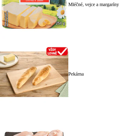
Mléčné, vejce a margaríny
Pekárna