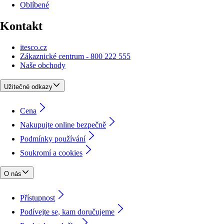
Oblíbené
Kontakt
itesco.cz
Zákaznické centrum - 800 222 555
Naše obchody
Užitečné odkazy
Cena
Nakupujte online bezpečně
Podmínky používání
Soukromí a cookies
O nás
Přístupnost
Podívejte se, kam doručujeme