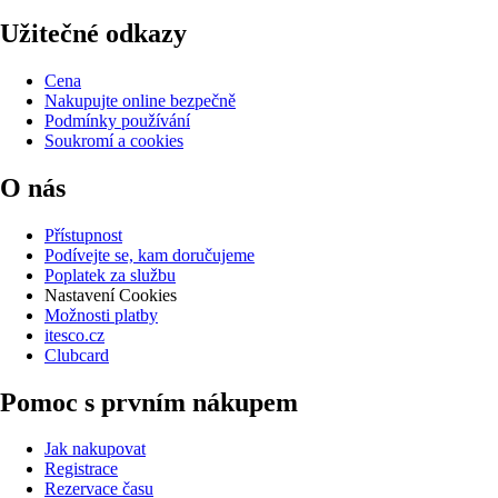
Užitečné odkazy
Cena
Nakupujte online bezpečně
Podmínky používání
Soukromí a cookies
O nás
Přístupnost
Podívejte se, kam doručujeme
Poplatek za službu
Nastavení Cookies
Možnosti platby
itesco.cz
Clubcard
Pomoc s prvním nákupem
Jak nakupovat
Registrace
Rezervace času