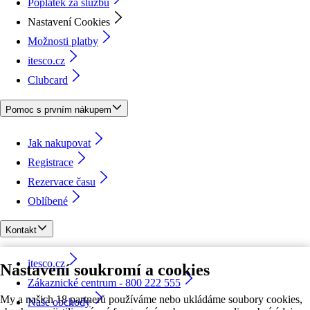
Poplatek za službu
Nastavení Cookies
Možnosti platby
itesco.cz
Clubcard
Pomoc s prvním nákupem
Jak nakupovat
Registrace
Rezervace času
Oblíbené
Kontakt
itesco.cz
Nastavení soukromí a cookies
Zákaznické centrum - 800 222 555
My a našich 18 partnerů používáme nebo ukládáme soubory cookies,
Naše obchody