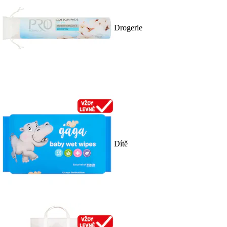
Drogerie
Dítě