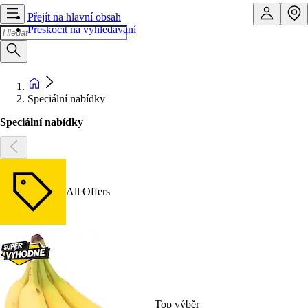
Přejít na hlavní obsah
Přeskočit na vyhledávání
Speciální nabídky
Speciální nabídky
All Offers
Top výběr