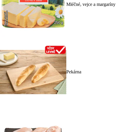
Mléčné, vejce a margaríny
Pekárna