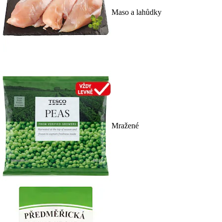
Maso a lahůdky
Mražené