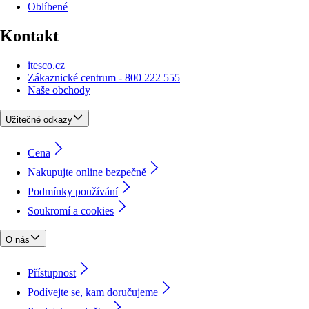
Oblíbené
Kontakt
itesco.cz
Zákaznické centrum - 800 222 555
Naše obchody
Užitečné odkazy
Cena
Nakupujte online bezpečně
Podmínky používání
Soukromí a cookies
O nás
Přístupnost
Podívejte se, kam doručujeme