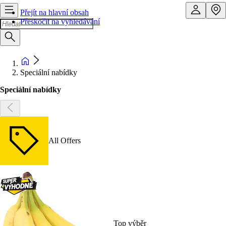
Přejít na hlavní obsah
Přeskočit na vyhledávání
Speciální nabídky
Speciální nabídky
All Offers
Top výběr