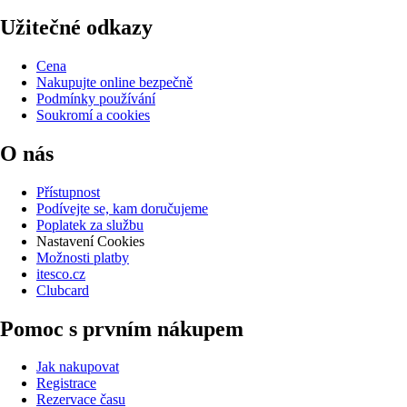
Užitečné odkazy
Cena
Nakupujte online bezpečně
Podmínky používání
Soukromí a cookies
O nás
Přístupnost
Podívejte se, kam doručujeme
Poplatek za službu
Nastavení Cookies
Možnosti platby
itesco.cz
Clubcard
Pomoc s prvním nákupem
Jak nakupovat
Registrace
Rezervace času