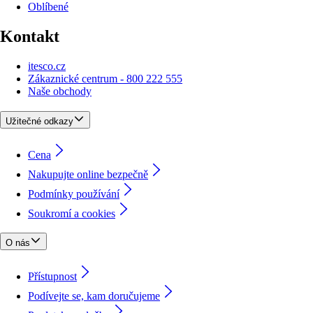
Oblíbené
Kontakt
itesco.cz
Zákaznické centrum - 800 222 555
Naše obchody
Užitečné odkazy
Cena
Nakupujte online bezpečně
Podmínky používání
Soukromí a cookies
O nás
Přístupnost
Podívejte se, kam doručujeme