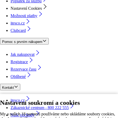
Poplatek za službu
Nastavení Cookies
Možnosti platby
itesco.cz
Clubcard
Pomoc s prvním nákupem
Jak nakupovat
Registrace
Rezervace času
Oblíbené
Kontakt
itesco.cz
Nastavení soukromí a cookies
Zákaznické centrum - 800 222 555
My a našich 18 partnerů používáme nebo ukládáme soubory cookies,
Naše obchody