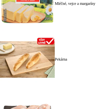
Mléčné, vejce a margaríny
Pekárna