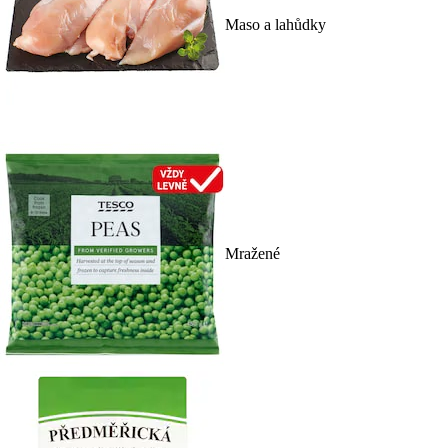
Maso a lahůdky
Mražené