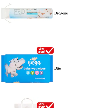
Drogerie
Dítě