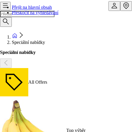
Přejít na hlavní obsah
Přeskočit na vyhledávání
Speciální nabídky
Speciální nabídky
All Offers
Top výběr