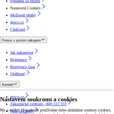
Poplatek za službu
Nastavení Cookies
Možnosti platby
itesco.cz
Clubcard
Pomoc s prvním nákupem
Jak nakupovat
Registrace
Rezervace času
Oblíbené
Kontakt
itesco.cz
Nastavení soukromí a cookies
Zákaznické centrum - 800 222 555
My a našich 18 partnerů používáme nebo ukládáme soubory cookies,
Naše obchody