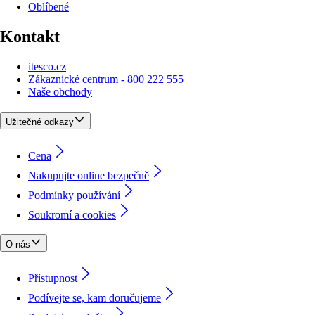
Oblíbené
Kontakt
itesco.cz
Zákaznické centrum - 800 222 555
Naše obchody
Užitečné odkazy
Cena
Nakupujte online bezpečně
Podmínky používání
Soukromí a cookies
O nás
Přístupnost
Podívejte se, kam doručujeme