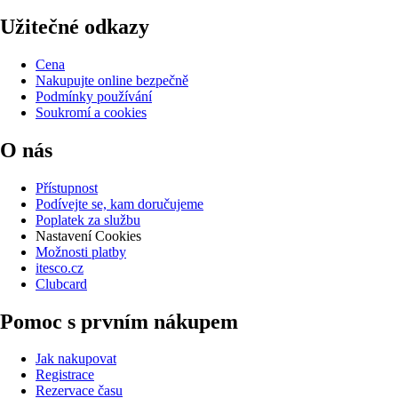
Užitečné odkazy
Cena
Nakupujte online bezpečně
Podmínky používání
Soukromí a cookies
O nás
Přístupnost
Podívejte se, kam doručujeme
Poplatek za službu
Nastavení Cookies
Možnosti platby
itesco.cz
Clubcard
Pomoc s prvním nákupem
Jak nakupovat
Registrace
Rezervace času