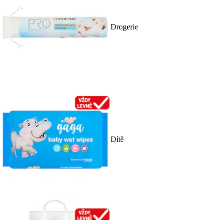
Drogerie
Dítě