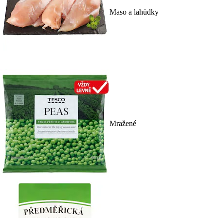
Maso a lahůdky
Mražené