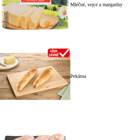
Mléčné, vejce a margaríny
Pekárna