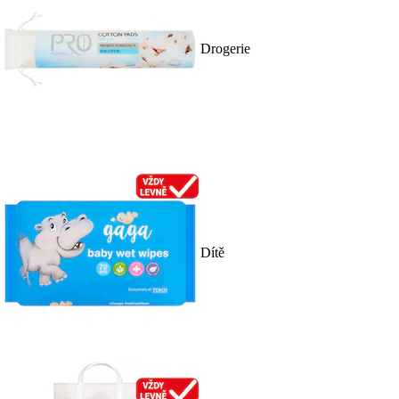
Drogerie
Dítě