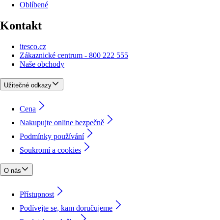
Oblíbené
Kontakt
itesco.cz
Zákaznické centrum - 800 222 555
Naše obchody
Užitečné odkazy
Cena
Nakupujte online bezpečně
Podmínky používání
Soukromí a cookies
O nás
Přístupnost
Podívejte se, kam doručujeme