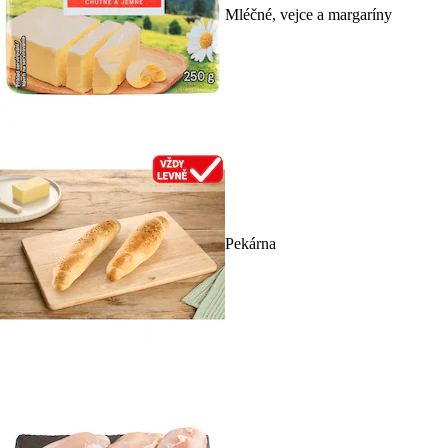
Mléčné, vejce a margaríny
Pekárna