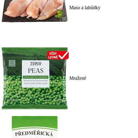
Maso a lahůdky
Mražené