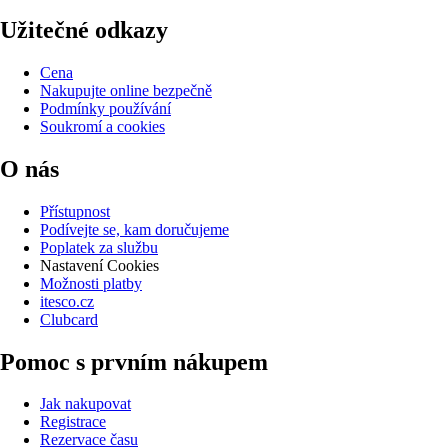
Užitečné odkazy
Cena
Nakupujte online bezpečně
Podmínky používání
Soukromí a cookies
O nás
Přístupnost
Podívejte se, kam doručujeme
Poplatek za službu
Nastavení Cookies
Možnosti platby
itesco.cz
Clubcard
Pomoc s prvním nákupem
Jak nakupovat
Registrace
Rezervace času