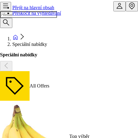
Přejít na hlavní obsah
Přeskočit na vyhledávání
Speciální nabídky
Speciální nabídky
All Offers
Top výběr