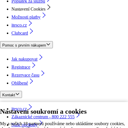
Poplatek za službu
Nastavení Cookies
Možnosti platby
itesco.cz
Clubcard
Pomoc s prvním nákupem
Jak nakupovat
Registrace
Rezervace času
Oblíbené
Kontakt
itesco.cz
Nastavení soukromí a cookies
Zákaznické centrum - 800 222 555
My a našich 18 partnerů používáme nebo ukládáme soubory cookies,
Naše obchody