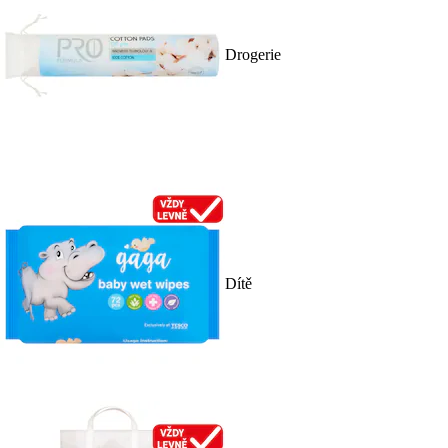
Drogerie
Dítě