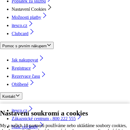
Poplatek za službu
Nastavení Cookies
Možnosti platby
itesco.cz
Clubcard
Pomoc s prvním nákupem
Jak nakupovat
Registrace
Rezervace času
Oblíbené
Kontakt
itesco.cz
Nastavení soukromí a cookies
Zákaznické centrum - 800 222 555
My a našich 18 partnerů používáme nebo ukládáme soubory cookies,
Naše obchody