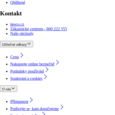
Oblíbené
Kontakt
itesco.cz
Zákaznické centrum - 800 222 555
Naše obchody
Užitečné odkazy
Cena
Nakupujte online bezpečně
Podmínky používání
Soukromí a cookies
O nás
Přístupnost
Podívejte se, kam doručujeme