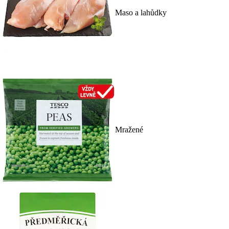
Maso a lahůdky
Mražené