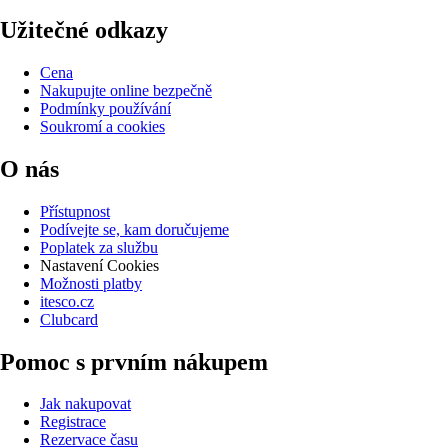
Užitečné odkazy
Cena
Nakupujte online bezpečně
Podmínky používání
Soukromí a cookies
O nás
Přístupnost
Podívejte se, kam doručujeme
Poplatek za službu
Nastavení Cookies
Možnosti platby
itesco.cz
Clubcard
Pomoc s prvním nákupem
Jak nakupovat
Registrace
Rezervace času