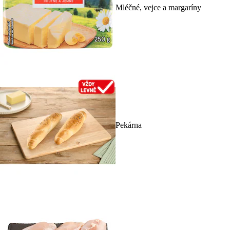
Mléčné, vejce a margaríny
Pekárna