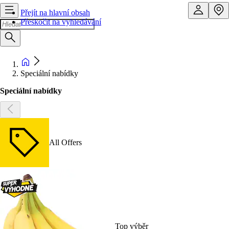
Přejít na hlavní obsah
Přeskočit na vyhledávání
Speciální nabídky
Speciální nabídky
All Offers
Top výběr