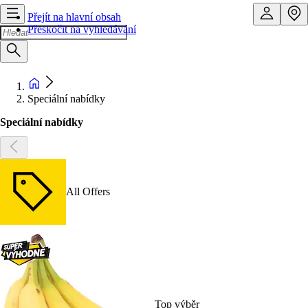
Přejít na hlavní obsah
Přeskočit na vyhledávání
Speciální nabídky
Speciální nabídky
All Offers
Top výběr