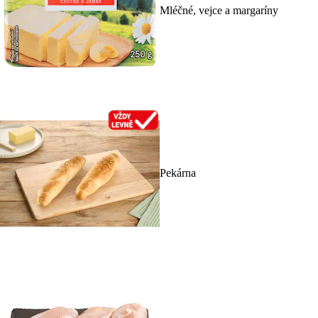
Mléčné, vejce a margaríny
Pekárna