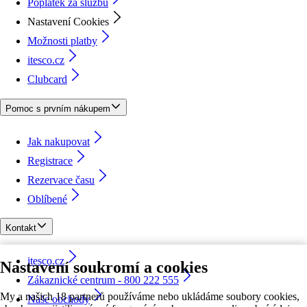
Poplatek za službu
Nastavení Cookies
Možnosti platby
itesco.cz
Clubcard
Pomoc s prvním nákupem
Jak nakupovat
Registrace
Rezervace času
Oblíbené
Kontakt
itesco.cz
Nastavení soukromí a cookies
Zákaznické centrum - 800 222 555
My a našich 18 partnerů používáme nebo ukládáme soubory cookies,
Naše obchody