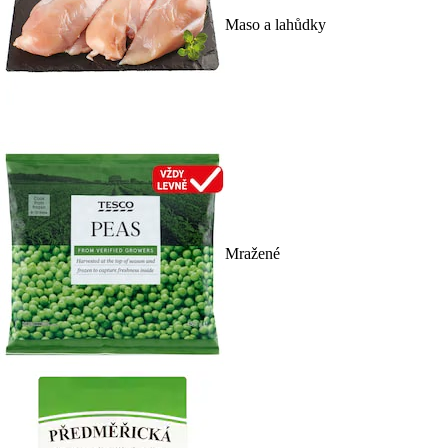
Maso a lahůdky
Mražené