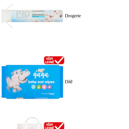
Drogerie
Dítě