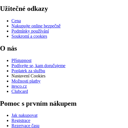
Užitečné odkazy
Cena
Nakupujte online bezpečně
Podmínky používání
Soukromí a cookies
O nás
Přístupnost
Podívejte se, kam doručujeme
Poplatek za službu
Nastavení Cookies
Možnosti platby
itesco.cz
Clubcard
Pomoc s prvním nákupem
Jak nakupovat
Registrace
Rezervace času