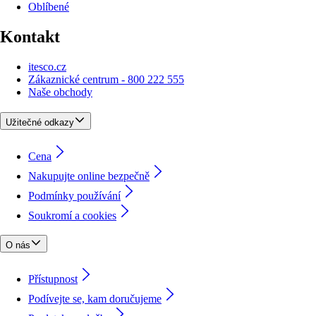
Oblíbené
Kontakt
itesco.cz
Zákaznické centrum - 800 222 555
Naše obchody
Užitečné odkazy
Cena
Nakupujte online bezpečně
Podmínky používání
Soukromí a cookies
O nás
Přístupnost
Podívejte se, kam doručujeme