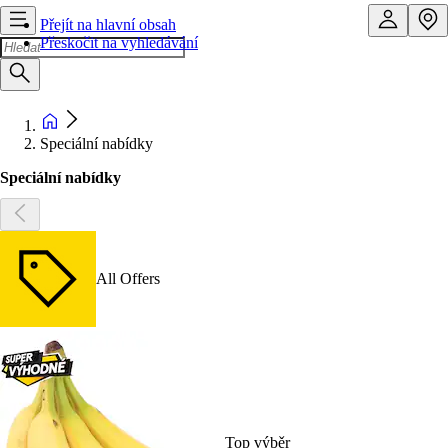
Přejít na hlavní obsah
Přeskočit na vyhledávání
Speciální nabídky
Speciální nabídky
All Offers
Top výběr