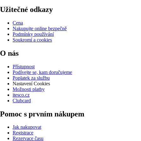
Užitečné odkazy
Cena
Nakupujte online bezpečně
Podmínky používání
Soukromí a cookies
O nás
Přístupnost
Podívejte se, kam doručujeme
Poplatek za službu
Nastavení Cookies
Možnosti platby
itesco.cz
Clubcard
Pomoc s prvním nákupem
Jak nakupovat
Registrace
Rezervace času