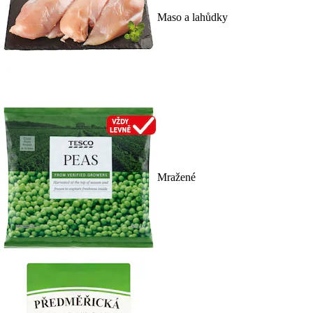
Maso a lahůdky
Mražené