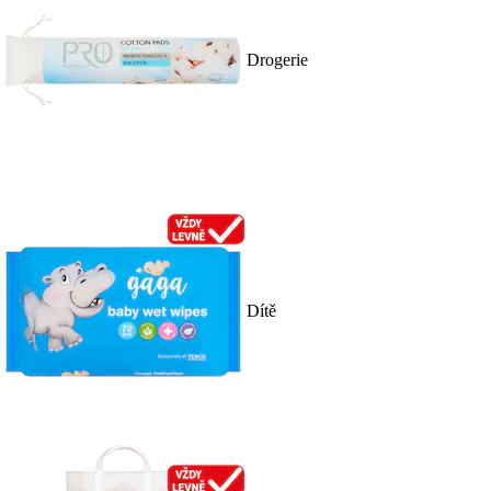
Drogerie
Dítě