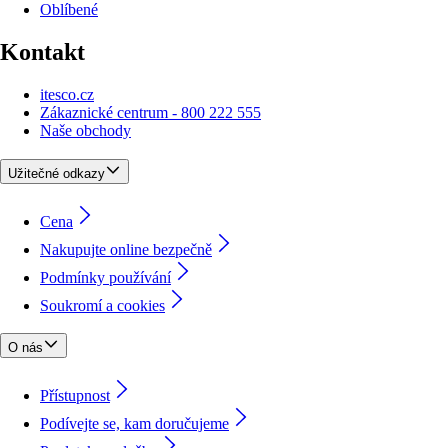
Oblíbené
Kontakt
itesco.cz
Zákaznické centrum - 800 222 555
Naše obchody
Užitečné odkazy
Cena
Nakupujte online bezpečně
Podmínky používání
Soukromí a cookies
O nás
Přístupnost
Podívejte se, kam doručujeme