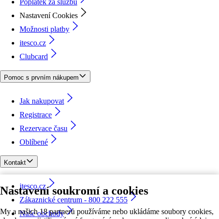
Poplatek za službu
Nastavení Cookies
Možnosti platby
itesco.cz
Clubcard
Pomoc s prvním nákupem
Jak nakupovat
Registrace
Rezervace času
Oblíbené
Kontakt
itesco.cz
Nastavení soukromí a cookies
Zákaznické centrum - 800 222 555
My a našich 18 partnerů používáme nebo ukládáme soubory cookies,
Naše obchody