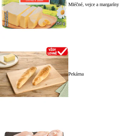
Mléčné, vejce a margaríny
Pekárna