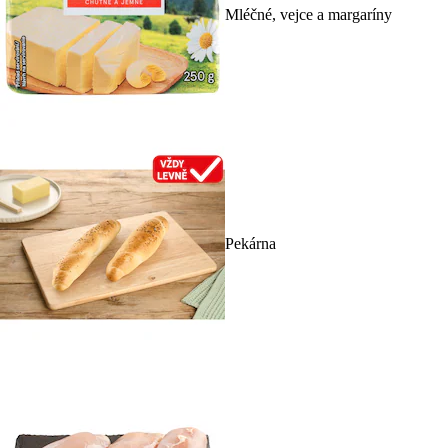
Mléčné, vejce a margaríny
Pekárna