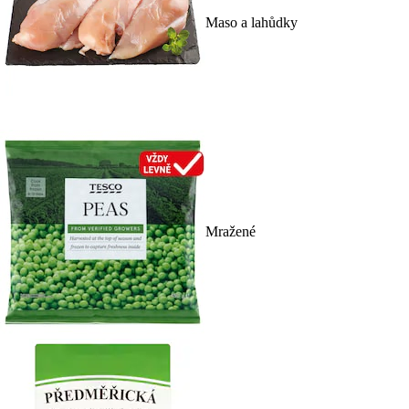
Maso a lahůdky
Mražené