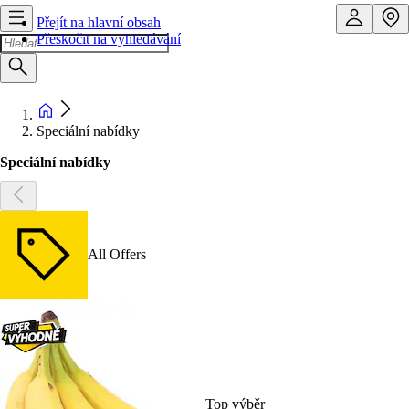
Přejít na hlavní obsah
Přeskočit na vyhledávání
Speciální nabídky
Speciální nabídky
All Offers
Top výběr