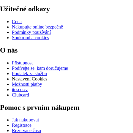
Užitečné odkazy
Cena
Nakupujte online bezpečně
Podmínky používání
Soukromí a cookies
O nás
Přístupnost
Podívejte se, kam doručujeme
Poplatek za službu
Nastavení Cookies
Možnosti platby
itesco.cz
Clubcard
Pomoc s prvním nákupem
Jak nakupovat
Registrace
Rezervace času