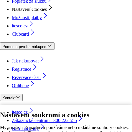
Poplatek za službu
Nastavení Cookies
Možnosti platby
itesco.cz
Clubcard
Pomoc s prvním nákupem
Jak nakupovat
Registrace
Rezervace času
Oblíbené
Kontakt
itesco.cz
Nastavení soukromí a cookies
Zákaznické centrum - 800 222 555
My a našich 18 partnerů používáme nebo ukládáme soubory cookies,
Naše obchody