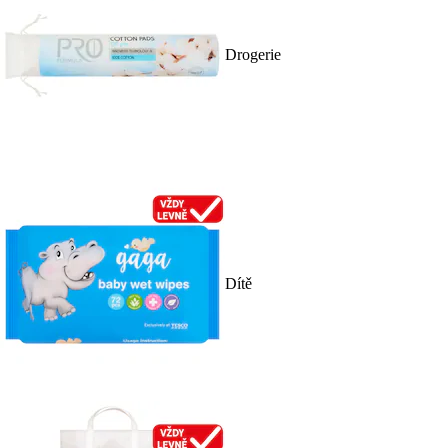
Drogerie
Dítě