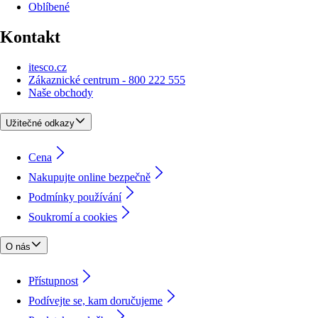
Oblíbené
Kontakt
itesco.cz
Zákaznické centrum - 800 222 555
Naše obchody
Užitečné odkazy
Cena
Nakupujte online bezpečně
Podmínky používání
Soukromí a cookies
O nás
Přístupnost
Podívejte se, kam doručujeme