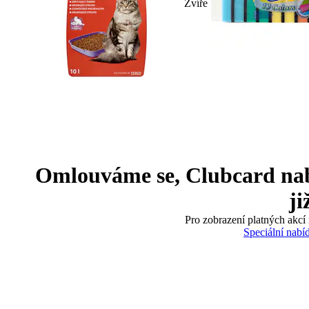
Zvíře
Omlouváme se, Clubcard nabíd
ji
Pro zobrazení platných akcí 
Speciální nabí