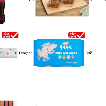
Drogerie
Dítě