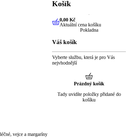
Košík
0,00 Kč
Aktuální cena košíku
0,00 Kč
Aktuální cena košíku
Pokladna
Váš košík
Vyberte službu, která je pro Vás
nejvhodnější
Prázdný košík
Tady uvidíte položky přidané do
košíku
éčné, vejce a margaríny