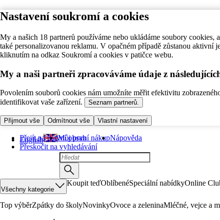
Nastavení soukromí a cookies
My a našich 18 partnerů používáme nebo ukládáme soubory cookies, ab
také personalizovanou reklamu. V opačném případě zůstanou aktivní j
kliknutím na odkaz Soukromí a cookies v patičce webu.
My a naši partneři zpracováváme údaje z následující
Povolením souborů cookies nám umožníte měřit efektivitu zobrazeného o
identifikovat vaše zařízení.
Seznam partnerů.
Přijmout vše
Odmítnout vše
Vlastní nastavení
Přejít na hlavní obsah
Můj první nákup
Nápověda
English
Přeskočit na vyhledávání
Koupit teď
Oblíbené
Speciální nabídky
Online Clu
Všechny kategorie
Top výběr
Zpátky do školy
Novinky
Ovoce a zelenina
Mléčné, vejce a m