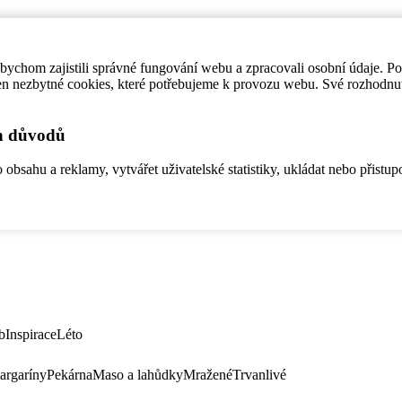
ychom zajistili správné fungování webu a zpracovali osobní údaje. P
en nezbytné cookies, které potřebujeme k provozu webu. Své rozhodnu
ch důvodů
bsahu a reklamy, vytvářet uživatelské statistiky, ukládat nebo přistup
b
Inspirace
Léto
argaríny
Pekárna
Maso a lahůdky
Mražené
Trvanlivé