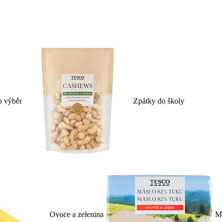
p výběr
Zpátky do školy
Ovoce a zelenina
Ml