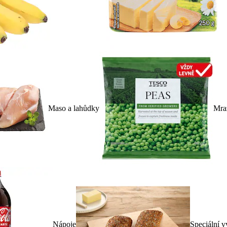
Maso a lahůdky
Mra
Nápoje
Speciální v